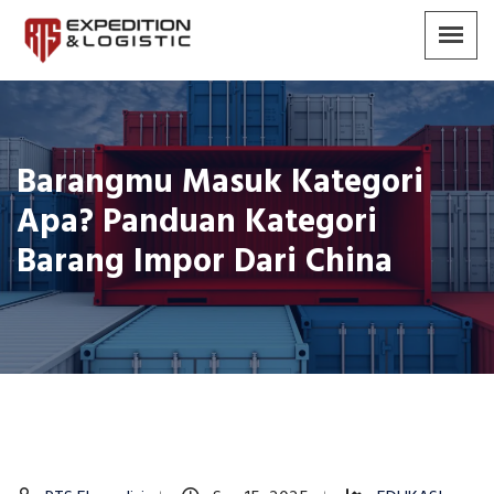
Barangmu Masuk Kategori
Apa? Panduan Kategori
Barang Impor Dari China