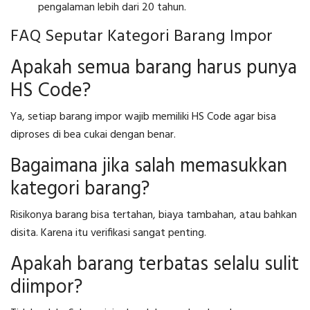
pengalaman lebih dari 20 tahun.
FAQ Seputar Kategori Barang Impor
Apakah semua barang harus punya
HS Code?
Ya, setiap barang impor wajib memiliki HS Code agar bisa
diproses di bea cukai dengan benar.
Bagaimana jika salah memasukkan
kategori barang?
Risikonya barang bisa tertahan, biaya tambahan, atau bahkan
disita. Karena itu verifikasi sangat penting.
Apakah barang terbatas selalu sulit
diimpor?