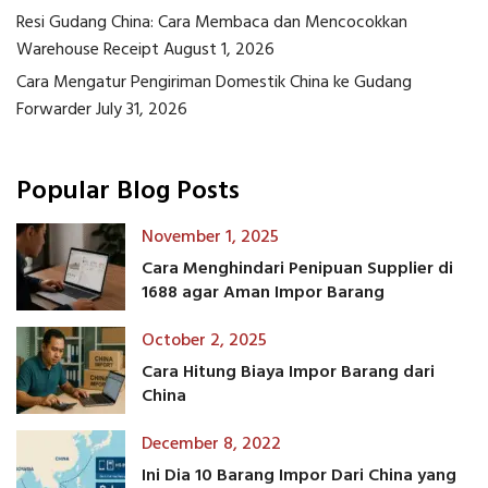
Resi Gudang China: Cara Membaca dan Mencocokkan
Warehouse Receipt
August 1, 2026
Cara Mengatur Pengiriman Domestik China ke Gudang
Forwarder
July 31, 2026
Popular Blog Posts
November 1, 2025
Cara Menghindari Penipuan Supplier di
1688 agar Aman Impor Barang
October 2, 2025
Cara Hitung Biaya Impor Barang dari
China
December 8, 2022
Ini Dia 10 Barang Impor Dari China yang