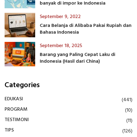
banyak di impor ke Indonesia
September 9, 2022
Cara Belanja di Alibaba Pakai Rupiah dan
Bahasa Indonesia
September 18, 2025
Barang yang Paling Cepat Laku di
Indonesia (Hasil dari China)
Categories
EDUKASI
(441)
PROGRAM
(10)
TESTIMONI
(11)
TIPS
(126)