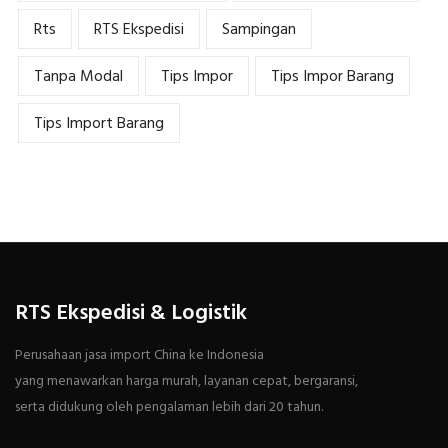
Rts
RTS Ekspedisi
Sampingan
Tanpa Modal
Tips Impor
Tips Impor Barang
Tips Import Barang
RTS Ekspedisi & Logistik
Perusahaan jasa import China ke Indonesia
yang menawarkan harga murah, layanan cepat, bergaransi,
serta didukung oleh pengalaman lebih dari 20 tahun.