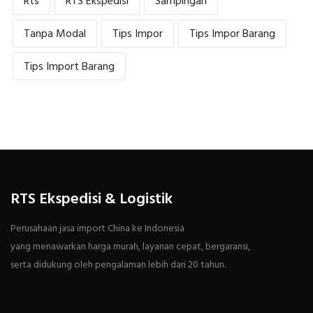
Rts
RTS Ekspedisi
Sampingan
Tanpa Modal
Tips Impor
Tips Impor Barang
Tips Import Barang
RTS Ekspedisi & Logistik
Perusahaan jasa import China ke Indonesia
yang menawarkan harga murah, layanan cepat, bergaransi,
serta didukung oleh pengalaman lebih dari 20 tahun.