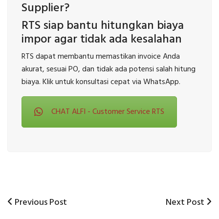
Supplier?
RTS siap bantu hitungkan biaya
impor agar tidak ada kesalahan
RTS dapat membantu memastikan invoice Anda
akurat, sesuai PO, dan tidak ada potensi salah hitung
biaya. Klik untuk konsultasi cepat via WhatsApp.
CHAT ALFI - Customer Service RTS
Previous
Next
Previous Post
Next Post
Post
Post
Post