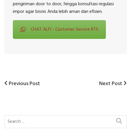
pengiriman door to door, hingga konsultasi regulasi
impor agar bisnis Anda lebih aman dan efisien.
CHAT ALFI - Customer Service RTS
Previous
Next
Previous Post
Next Post
Post
Post
Post
navigation