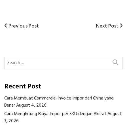
Previous
Next
Previous Post
Next Post
Post
Post
Post
navigation
Recent Post
Cara Membuat Commercial Invoice Impor dari China yang
Benar
August 4, 2026
Cara Menghitung Biaya Impor per SKU dengan Akurat
August
3, 2026