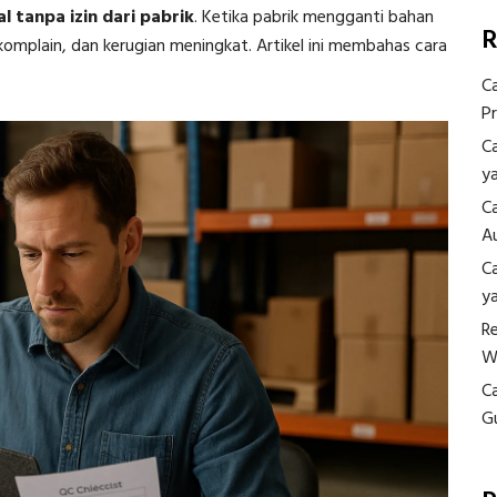
l tanpa izin dari pabrik
. Ketika pabrik mengganti bahan
R
komplain, dan kerugian meningkat. Artikel ini membahas cara
C
P
C
y
C
A
C
y
R
W
C
G