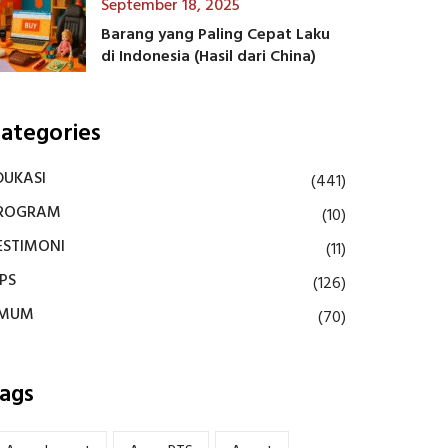
September 18, 2025
Barang yang Paling Cepat Laku
di Indonesia (Hasil dari China)
ategories
DUKASI
(441)
ROGRAM
(10)
ESTIMONI
(11)
IPS
(126)
MUM
(70)
ags