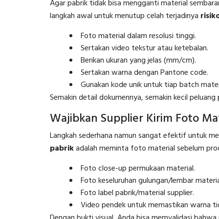
Agar pabrik tidak bisa mengganti material sembarang
langkah awal untuk menutup celah terjadinya
risik
Foto material dalam resolusi tinggi.
Sertakan video tekstur atau ketebalan.
Berikan ukuran yang jelas (mm/cm).
Sertakan warna dengan Pantone code.
Gunakan kode unik untuk tiap batch mater
Semakin detail dokumennya, semakin kecil peluang 
Wajibkan Supplier Kirim Foto Ma
Langkah sederhana namun sangat efektif untuk 
pabrik
adalah meminta foto material sebelum prod
Foto close-up permukaan material.
Foto keseluruhan gulungan/lembar materia
Foto label pabrik/material supplier.
Video pendek untuk memastikan warna ti
Dengan bukti visual, Anda bisa memvalidasi bahwa m