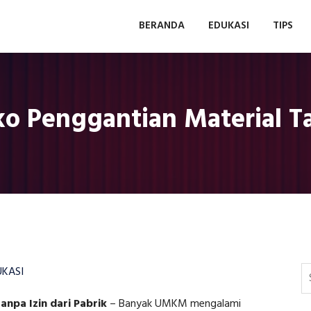
BERANDA
EDUKASI
TIPS
o Penggantian Material Ta
UKASI
npa Izin dari Pabrik
–
Banyak UMKM mengalami