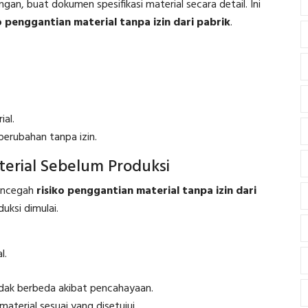
an, buat dokumen spesifikasi material secara detail. Ini
o penggantian material tanpa izin dari pabrik
.
ial.
perubahan tanpa izin.
terial Sebelum Produksi
mencegah
risiko penggantian material tanpa izin dari
uksi dimulai.
l.
dak berbeda akibat pencahayaan.
aterial sesuai yang disetujui.