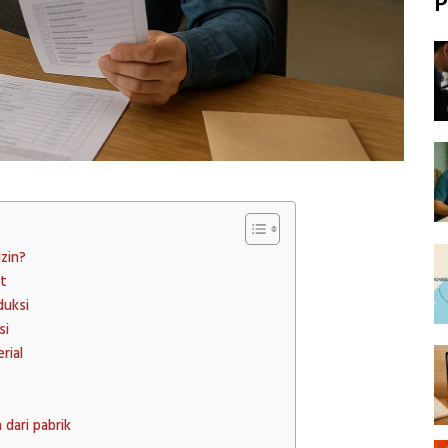
P
zin?
at
duksi
si
rial
 dari pabrik