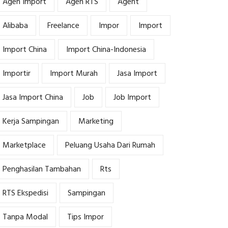
Agen Import
Agen RTS
Agent
Alibaba
Freelance
Impor
Import
Import China
Import China-Indonesia
Importir
Import Murah
Jasa Import
Jasa Import China
Job
Job Import
Kerja Sampingan
Marketing
Marketplace
Peluang Usaha Dari Rumah
Penghasilan Tambahan
Rts
RTS Ekspedisi
Sampingan
Tanpa Modal
Tips Impor