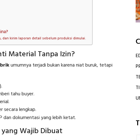
ina?
, dan kirim laporan detail sebelum produksi dimulai.
C
i Material Tanpa Izin?
E
brik
umumnya terjadi bukan karena niat buruk, tetapi
P
T
).
T
beri tahu buyer.
U
rial.
r secara lengkap.
OP dan dokumentasi yang lebih ketat.
T
l yang Wajib Dibuat