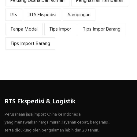
Peluang Usaha Dari Rumah
Penghasilan Tambahan
Rts
RTS Ekspedisi
Sampingan
Tanpa Modal
Tips Impor
Tips Impor Barang
Tips Import Barang
RTS Ekspedisi & Logistik
Perusahaan jasa import China ke Indonesia
yang menawarkan harga murah, layanan cepat, bergaransi,
serta didukung oleh pengalaman lebih dari 20 tahun.