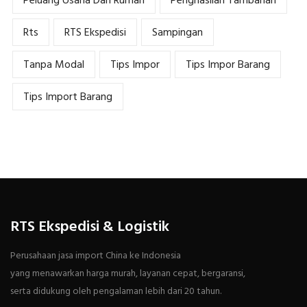
Peluang Usaha Dari Rumah
Penghasilan Tambahan
Rts
RTS Ekspedisi
Sampingan
Tanpa Modal
Tips Impor
Tips Impor Barang
Tips Import Barang
RTS Ekspedisi & Logistik
Perusahaan jasa import China ke Indonesia
yang menawarkan harga murah, layanan cepat, bergaransi,
serta didukung oleh pengalaman lebih dari 20 tahun.