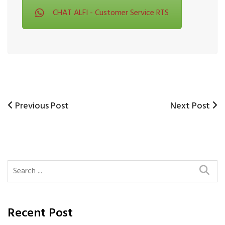
CHAT ALFI - Customer Service RTS
Previous
Next
Previous Post
Next Post
Post
Post
Post
navigation
Recent Post