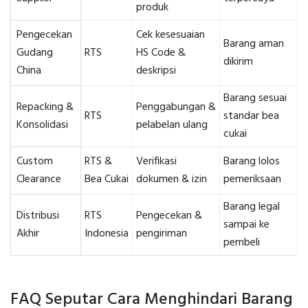
produk
Pengecekan
Cek kesesuaian
Barang aman
Gudang
RTS
HS Code &
dikirim
China
deskripsi
Barang sesuai
Repacking &
Penggabungan &
RTS
standar bea
Konsolidasi
pelabelan ulang
cukai
Custom
RTS &
Verifikasi
Barang lolos
Clearance
Bea Cukai
dokumen & izin
pemeriksaan
Barang legal
Distribusi
RTS
Pengecekan &
sampai ke
Akhir
Indonesia
pengiriman
pembeli
FAQ Seputar Cara Menghindari Barang