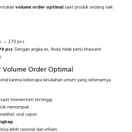
nentukan
volume order optimal
saat produk sedang naik
cs → 270 pcs
70 pcs
. Dengan angka ini, Anda tidak perlu khawatir
i.
 Volume Order Optimal
iral karena beberapa kesalahan umum yang sebenarnya
 saat momentum tertinggi.
stok menumpuk.
elihat viral cepat.
engkap
.
sa lebih rasional dan efisien.