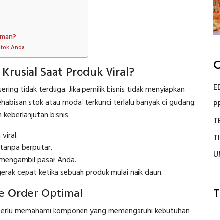
iman?
Stok Anda
C
rusial Saat Produk Viral?
E
ering tidak terduga. Jika pemilik bisnis tidak menyiapkan
kehabisan stok atau modal terkunci terlalu banyak di gudang.
P
keberlanjutan bisnis.
T
viral.
T
anpa berputar.
U
mengambil pasar Anda.
rak cepat ketika sebuah produk mulai naik daun.
e Order Optimal
T
 perlu memahami komponen yang memengaruhi kebutuhan