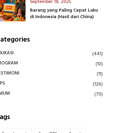
September 18, 2025
Barang yang Paling Cepat Laku
di Indonesia (Hasil dari China)
ategories
DUKASI
(441)
ROGRAM
(10)
ESTIMONI
(11)
IPS
(126)
MUM
(70)
ags