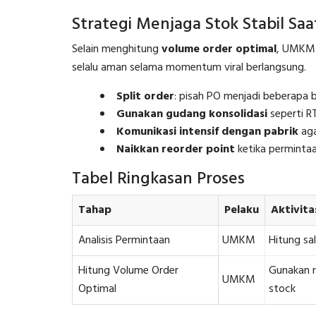
Strategi Menjaga Stok Stabil Saat
Selain menghitung
volume order optimal
, UMKM 
selalu aman selama momentum viral berlangsung.
Split order
: pisah PO menjadi beberapa ba
Gunakan gudang konsolidasi
seperti RT
Komunikasi intensif dengan pabrik
aga
Naikkan reorder point
ketika permintaa
Tabel Ringkasan Proses
Tahap
Pelaku
Aktivita
Analisis Permintaan
UMKM
Hitung sal
Hitung Volume Order
Gunakan 
UMKM
Optimal
stock