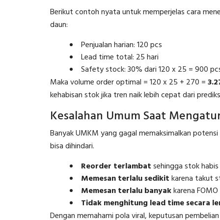
Berikut contoh nyata untuk memperjelas cara me
daun:
Penjualan harian: 120 pcs
Lead time total: 25 hari
Safety stock: 30% dari 120 x 25 = 900 p
Maka volume order optimal = 120 x 25 + 270 =
3.2
kehabisan stok jika tren naik lebih cepat dari prediks
Kesalahan Umum Saat Mengatur
Banyak UMKM yang gagal memaksimalkan potensi v
bisa dihindari.
Reorder terlambat
sehingga stok habis
Memesan terlalu sedikit
karena takut 
Memesan terlalu banyak
karena FOMO m
Tidak menghitung lead time secara l
Dengan memahami pola viral, keputusan pembelian bi