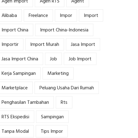
Agen Import
Agen RTS
Agent
Alibaba
Freelance
Impor
Import
Import China
Import China-Indonesia
Importir
Import Murah
Jasa Import
Jasa Import China
Job
Job Import
Kerja Sampingan
Marketing
Marketplace
Peluang Usaha Dari Rumah
Penghasilan Tambahan
Rts
RTS Ekspedisi
Sampingan
Tanpa Modal
Tips Impor