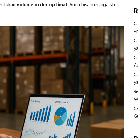
nentukan
volume order optimal
, Anda bisa menjaga stok
R
C
P
C
y
C
A
C
y
R
W
C
G