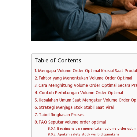
Table of Contents
Mengapa Volume Order Optimal Krusial Saat Produk
Faktor yang Menentukan Volume Order Optimal
Cara Menghitung Volume Order Optimal Secara Pra
Contoh Perhitungan Volume Order Optimal
Kesalahan Umum Saat Mengatur Volume Order Op
Strategi Menjaga Stok Stabil Saat Viral
Tabel Ringkasan Proses
FAQ Seputar volume order optimal
Bagaimana cara menentukan volume order optimal
Apakah safety stock wajib digunakan?