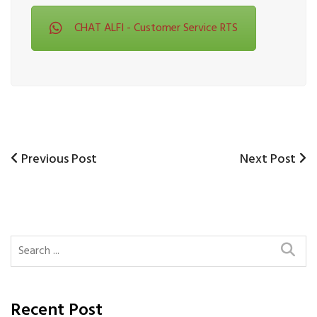
CHAT ALFI - Customer Service RTS
Previous
Next
Previous Post
Next Post
Post
Post
Post
navigation
Recent Post