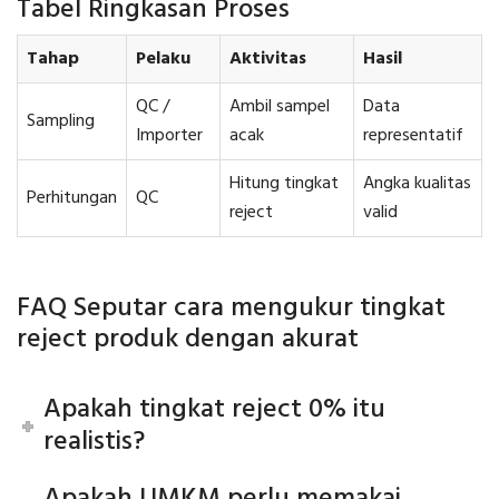
Tabel Ringkasan Proses
Tahap
Pelaku
Aktivitas
Hasil
QC /
Ambil sampel
Data
Sampling
Importer
acak
representatif
Hitung tingkat
Angka kualitas
Perhitungan
QC
reject
valid
FAQ Seputar cara mengukur tingkat
reject produk dengan akurat
Apakah tingkat reject 0% itu
realistis?
Apakah UMKM perlu memakai