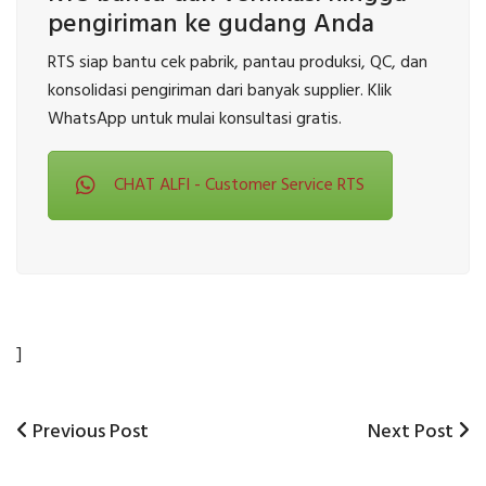
pengiriman ke gudang Anda
RTS siap bantu cek pabrik, pantau produksi, QC, dan
konsolidasi pengiriman dari banyak supplier. Klik
WhatsApp untuk mulai konsultasi gratis.
CHAT ALFI - Customer Service RTS
]
Previous
Next
Previous Post
Next Post
Post
Post
Post