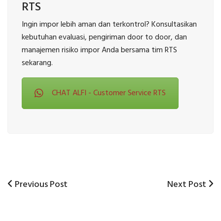
RTS
Ingin impor lebih aman dan terkontrol? Konsultasikan
kebutuhan evaluasi, pengiriman door to door, dan
manajemen risiko impor Anda bersama tim RTS
sekarang.
CHAT ALFI - Customer Service RTS
Previous
Next
Previous Post
Next Post
Post
Post
Post
navigation