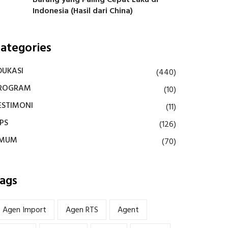
Barang yang Paling Cepat Laku di
Indonesia (Hasil dari China)
ategories
DUKASI
(440)
ROGRAM
(10)
ESTIMONI
(11)
IPS
(126)
MUM
(70)
ags
Agen Import
Agen RTS
Agent