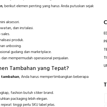
an
, berikut elemen penting yang harus Anda putuskan sejak
C
ini aksesori.
atan, dan instalasi.
E
sales.
lisasi produk.
P
an unboxing.
T
sional gudang dan marketplace.
T
s dan mempermudah operasional penjualan.
U
en Tambahan yang Tepat?
n tambahan
, Anda harus mempertimbangkan beberapa
T
gkap, fashion butuh stiker brand.
kan packaging lebih elegan.
epeat tinggi perlu SKU label jelas.