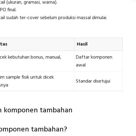
ail (ukuran, gramasi, warna).
O final.
l sudah ter-cover sebelum produksi massal dimulai.
itas
Hasil
ek kebutuhan bonus, manual,
Daftar komponen
awal
m sample fisik untuk dicek
Standar disetujui
snya
ian komponen tambahan
komponen tambahan?