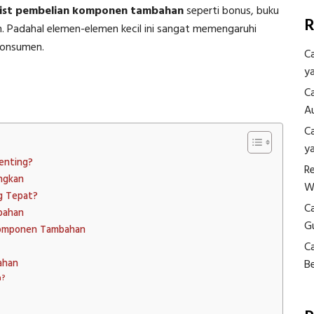
list pembelian komponen tambahan
seperti bonus, buku
R
em. Padahal elemen-elemen kecil ini sangat memengaruhi
konsumen.
C
y
C
A
C
y
enting?
R
ngkan
W
g Tepat?
C
bahan
G
Komponen Tambahan
C
ahan
B
n?