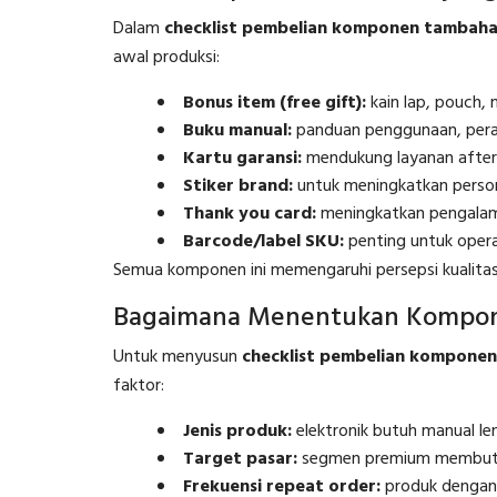
Dalam
checklist pembelian komponen tambah
awal produksi:
Bonus item (free gift):
kain lap, pouch, m
Buku manual:
panduan penggunaan, peraw
Kartu garansi:
mendukung layanan after-
Stiker brand:
untuk meningkatkan persona
Thank you card:
meningkatkan pengalam
Barcode/label SKU:
penting untuk opera
Semua komponen ini memengaruhi persepsi kualita
Bagaimana Menentukan Kompon
Untuk menyusun
checklist pembelian kompone
faktor:
Jenis produk:
elektronik butuh manual len
Target pasar:
segmen premium membutuh
Frekuensi repeat order:
produk dengan r