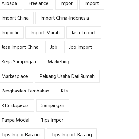
Alibaba
Freelance
Impor
Import
Import China
Import China-Indonesia
Importir
Import Murah
Jasa Import
Jasa Import China
Job
Job Import
Kerja Sampingan
Marketing
Marketplace
Peluang Usaha Dari Rumah
Penghasilan Tambahan
Rts
RTS Ekspedisi
Sampingan
Tanpa Modal
Tips Impor
Tips Impor Barang
Tips Import Barang