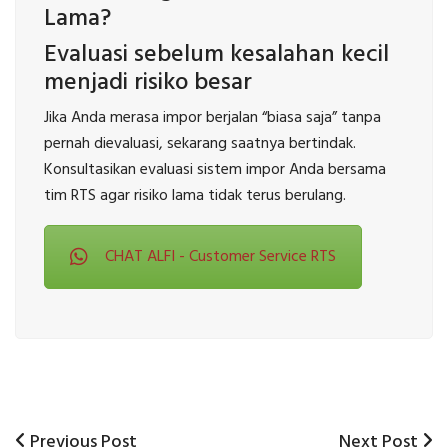
Lama?
Evaluasi sebelum kesalahan kecil
menjadi risiko besar
Jika Anda merasa impor berjalan “biasa saja” tanpa
pernah dievaluasi, sekarang saatnya bertindak.
Konsultasikan evaluasi sistem impor Anda bersama
tim RTS agar risiko lama tidak terus berulang.
CHAT ALFI - Customer Service RTS
Previous
Next
Previous Post
Next Post