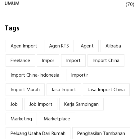
UMUM
(70)
Tags
Agen Import
Agen RTS
Agent
Alibaba
Freelance
Impor
Import
Import China
Import China-Indonesia
Importir
Import Murah
Jasa Import
Jasa Import China
Job
Job Import
Kerja Sampingan
Marketing
Marketplace
Peluang Usaha Dari Rumah
Penghasilan Tambahan