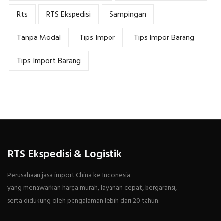
Rts
RTS Ekspedisi
Sampingan
Tanpa Modal
Tips Impor
Tips Impor Barang
Tips Import Barang
RTS Ekspedisi & Logistik
Perusahaan jasa import China ke Indonesia
yang menawarkan harga murah, layanan cepat, bergaransi,
serta didukung oleh pengalaman lebih dari 20 tahun.