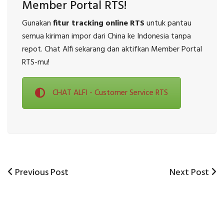
Member Portal RTS!
Gunakan
fitur tracking online RTS
untuk pantau
semua kiriman impor dari China ke Indonesia tanpa
repot. Chat Alfi sekarang dan aktifkan Member Portal
RTS-mu!
CHAT ALFI - Customer Service RTS
Previous
Next
Previous Post
Next Post
Post
Post
Post
navigation