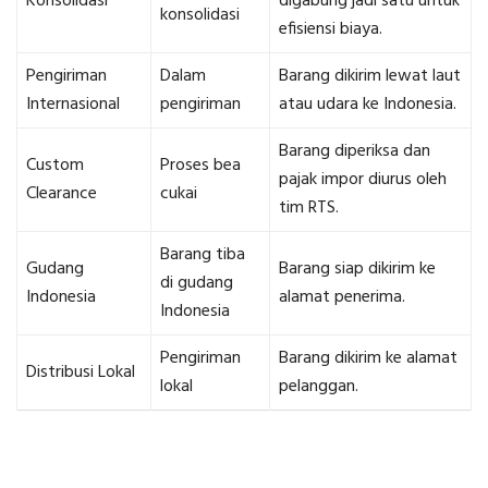
Konsolidasi
digabung jadi satu untuk
konsolidasi
efisiensi biaya.
Pengiriman
Dalam
Barang dikirim lewat laut
Internasional
pengiriman
atau udara ke Indonesia.
Barang diperiksa dan
Custom
Proses bea
pajak impor diurus oleh
Clearance
cukai
tim RTS.
Barang tiba
Gudang
Barang siap dikirim ke
di gudang
Indonesia
alamat penerima.
Indonesia
Pengiriman
Barang dikirim ke alamat
Distribusi Lokal
lokal
pelanggan.