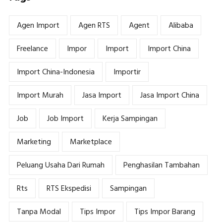
Agen Import
Agen RTS
Agent
Alibaba
Freelance
Impor
Import
Import China
Import China-Indonesia
Importir
Import Murah
Jasa Import
Jasa Import China
Job
Job Import
Kerja Sampingan
Marketing
Marketplace
Peluang Usaha Dari Rumah
Penghasilan Tambahan
Rts
RTS Ekspedisi
Sampingan
Tanpa Modal
Tips Impor
Tips Impor Barang