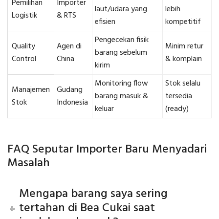
Pemilihan
Importer
laut/udara yang
lebih
Logistik
& RTS
efisien
kompetitif
Pengecekan fisik
Quality
Agen di
Minim retur
barang sebelum
Control
China
& komplain
kirim
Monitoring flow
Stok selalu
Manajemen
Gudang
barang masuk &
tersedia
Stok
Indonesia
keluar
(ready)
FAQ Seputar Importer Baru Menyadari
Masalah
Mengapa barang saya sering
tertahan di Bea Cukai saat