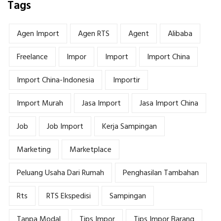
Tags
Agen Import
Agen RTS
Agent
Alibaba
Freelance
Impor
Import
Import China
Import China-Indonesia
Importir
Import Murah
Jasa Import
Jasa Import China
Job
Job Import
Kerja Sampingan
Marketing
Marketplace
Peluang Usaha Dari Rumah
Penghasilan Tambahan
Rts
RTS Ekspedisi
Sampingan
Tanpa Modal
Tips Impor
Tips Impor Barang