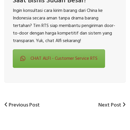
Saat Bisnis Sudah Besar!
Ingin konsultasi cara kirim barang dari China ke
Indonesia secara aman tanpa drama barang
tertahan? Tim RTS siap membantu pengiriman door-
to-door dengan harga kompetitif dan sistem yang
transparan. Yuk, chat Alfi sekarang!
CHAT ALFI - Customer Service RTS
Previous
Next
Previous Post
Next Post
Post
Post
Post
navigation