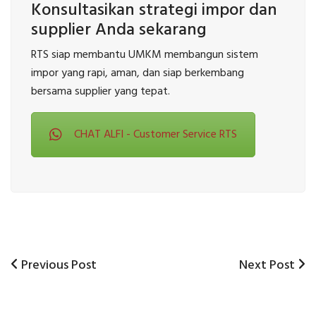
Konsultasikan strategi impor dan
supplier Anda sekarang
RTS siap membantu UMKM membangun sistem
impor yang rapi, aman, dan siap berkembang
bersama supplier yang tepat.
CHAT ALFI - Customer Service RTS
Previous
Next
Previous Post
Next Post
Post
Post
Post
navigation