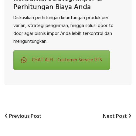
Perhitungan Biaya Anda
Diskusikan perhitungan keuntungan produk per
varian, strategi pengiriman, hingga solusi door to
door agar bisnis impor Anda lebih terkontrol dan
menguntungkan.
CHAT ALFI - Customer Service RTS
Previous
Next
Previous Post
Next Post
Post
Post
Post
navigation