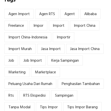
Tags
Agen Import
Agen RTS
Agent
Alibaba
Freelance
Impor
Import
Import China
Import China-Indonesia
Importir
Import Murah
Jasa Import
Jasa Import China
Job
Job Import
Kerja Sampingan
Marketing
Marketplace
Peluang Usaha Dari Rumah
Penghasilan Tambahan
Rts
RTS Ekspedisi
Sampingan
Tanpa Modal
Tips Impor
Tips Impor Barang