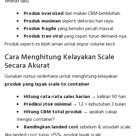
terlihat laku:
Produk oversized
dan makan CBM berlebihan.
Produk musiman
seperti dekorasi hari raya.
Produk fragile
yang berisiko pecah massal.
Produk tren viral
yang cepat turun demand-nya.
Produk seperti ini lebih aman untuk impor volume kecil.
Cara Menghitung Kelayakan Scale
Secara Akurat
Gunakan rumus sederhana untuk menghitung kelayakan
produk yang layak scale to container
:
Hitung rata-rata sales harian
→ kalikan 90 hari.
Prediksi stok minimal
→ 1.2 × kebutuhan 3 bulan.
Hitung CBM total produk
→ apakah cukup
mengisi container?
Bandingkan landed cost
sebelum & sesudah scale.
Jika landed cost turun >15%, produk layak scale.