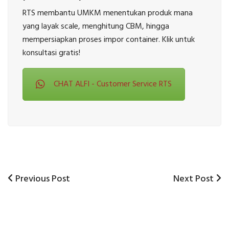
RTS membantu UMKM menentukan produk mana
yang layak scale, menghitung CBM, hingga
mempersiapkan proses impor container. Klik untuk
konsultasi gratis!
CHAT ALFI - Customer Service RTS
Previous
Next
Previous Post
Next Post
Post
Post
Post
navigation