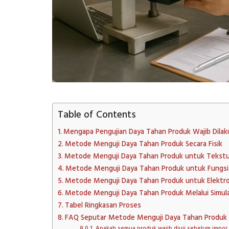
Table of Contents
Mengapa Pengujian Daya Tahan Produk Wajib Dilak
Metode Menguji Daya Tahan Produk Secara Fisik
Metode Menguji Daya Tahan Produk untuk Tekstur
Metode Menguji Daya Tahan Produk untuk Fungsi
Metode Menguji Daya Tahan Produk untuk Elektro
Metode Menguji Daya Tahan Produk Melalui Simula
Tabel Ringkasan Proses
FAQ Seputar Metode Menguji Daya Tahan Produk
Apakah semua produk wajib diuji sebelum impor