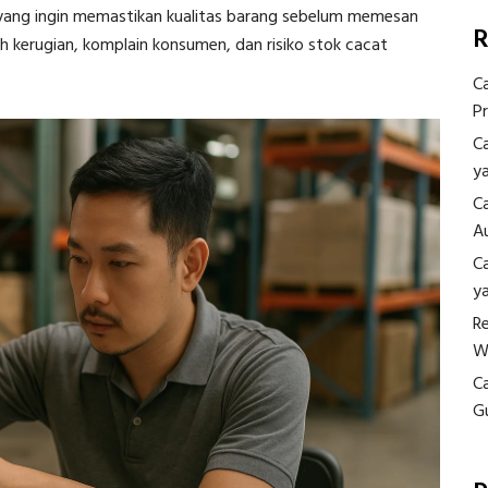
ang ingin memastikan kualitas barang sebelum memesan
R
 kerugian, komplain konsumen, dan risiko stok cacat
C
P
C
y
C
A
C
y
R
W
C
G