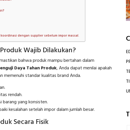
ri?
n koordinasi dengan supplier sebelum impor massal.
C
Produk Wajib Dilakukan?
E
emastikan bahwa produk mampu bertahan dalam
P
nguji Daya Tahan Produk
, Anda dapat menilai apakah
T
an memenuhi standar kualitas brand Anda.
T
an.
U
itas rendah.
 barang yang konsisten.
aiki kesalahan setelah impor dalam jumlah besar.
T
uk Secara Fisik