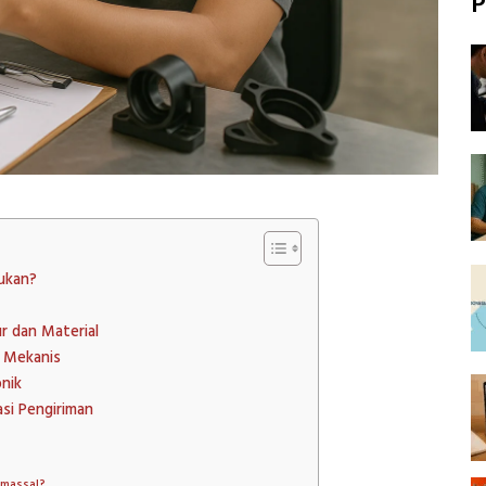
P
ukan?
 dan Material
 Mekanis
nik
si Pengiriman
 massal?