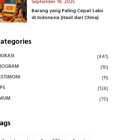
September 18, 2025
Barang yang Paling Cepat Laku
di Indonesia (Hasil dari China)
ategories
DUKASI
(441)
ROGRAM
(10)
ESTIMONI
(11)
IPS
(126)
MUM
(70)
ags