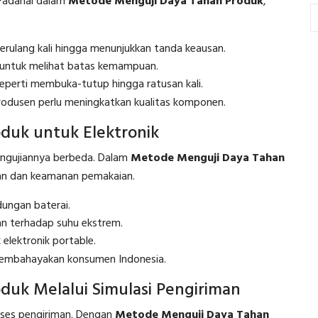
Padahal dalam
Metode Menguji Daya Tahan Produk
,
rulang kali hingga menunjukkan tanda keausan.
untuk melihat batas kemampuan.
eperti membuka-tutup hingga ratusan kali.
produsen perlu meningkatkan kualitas komponen.
duk untuk Elektronik
engujiannya berbeda. Dalam
Metode Menguji Daya Tahan
ilan dan keamanan pemakaian.
dungan baterai.
n terhadap suhu ekstrem.
elektronik portable.
membahayakan konsumen Indonesia.
uk Melalui Simulasi Pengiriman
oses pengiriman. Dengan
Metode Menguji Daya Tahan