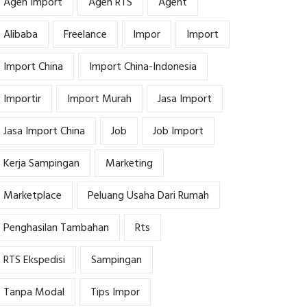
Agen Import
Agen RTS
Agent
Alibaba
Freelance
Impor
Import
Import China
Import China-Indonesia
Importir
Import Murah
Jasa Import
Jasa Import China
Job
Job Import
Kerja Sampingan
Marketing
Marketplace
Peluang Usaha Dari Rumah
Penghasilan Tambahan
Rts
RTS Ekspedisi
Sampingan
Tanpa Modal
Tips Impor