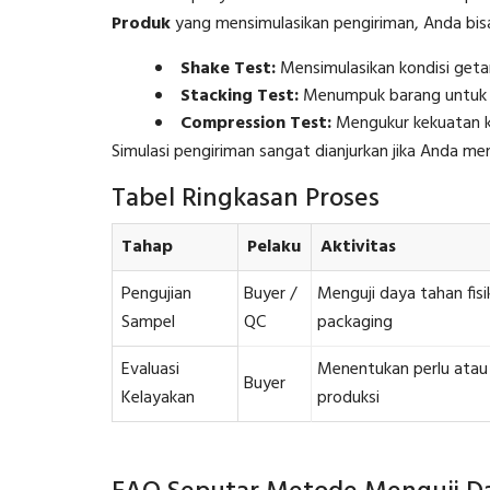
Produk
yang mensimulasikan pengiriman, Anda bisa
Shake Test:
Mensimulasikan kondisi getar
Stacking Test:
Menumpuk barang untuk 
Compression Test:
Mengukur kekuatan k
Simulasi pengiriman sangat dianjurkan jika Anda men
Tabel Ringkasan Proses
Tahap
Pelaku
Aktivitas
Pengujian
Buyer /
Menguji daya tahan fisik
Sampel
QC
packaging
Evaluasi
Menentukan perlu atau 
Buyer
Kelayakan
produksi