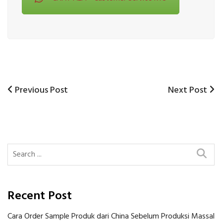
Previous
Next
Previous Post
Next Post
Post
Post
Post
navigation
Recent Post
Cara Order Sample Produk dari China Sebelum Produksi Massal