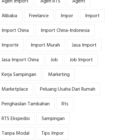
Agen Import
Agen RTS
Agent
Alibaba
Freelance
Impor
Import
Import China
Import China-Indonesia
Importir
Import Murah
Jasa Import
Jasa Import China
Job
Job Import
Kerja Sampingan
Marketing
Marketplace
Peluang Usaha Dari Rumah
Penghasilan Tambahan
Rts
RTS Ekspedisi
Sampingan
Tanpa Modal
Tips Impor