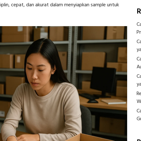
isiplin, cepat, dan akurat dalam menyiapkan sample untuk
R
C
P
C
y
C
A
C
y
R
W
C
G