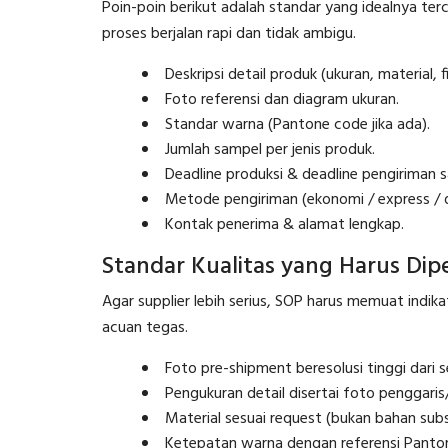
Poin-poin berikut adalah standar yang idealnya t
proses berjalan rapi dan tidak ambigu.
Deskripsi detail produk (ukuran, material, fi
Foto referensi dan diagram ukuran.
Standar warna (Pantone code jika ada).
Jumlah sampel per jenis produk.
Deadline produksi & deadline pengiriman 
Metode pengiriman (ekonomi / express / di
Kontak penerima & alamat lengkap.
Standar Kualitas yang Harus Dip
Agar supplier lebih serius, SOP harus memuat indikat
acuan tegas.
Foto pre-shipment beresolusi tinggi dari s
Pengukuran detail disertai foto penggari
Material sesuai request (bukan bahan subst
Ketepatan warna dengan referensi Panto