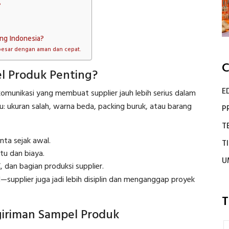
?
ang Indonesia?
besar dengan aman dan cepat.
C
l Produk Penting?
E
omunikasi yang membuat supplier jauh lebih serius dalam
: ukuran salah, warna beda, packing buruk, atau barang
P
T
ta sejak awal.
T
u dan biaya.
U
 dan bagian produksi supplier.
—supplier juga jadi lebih disiplin dan menganggap proyek
T
giriman Sampel Produk