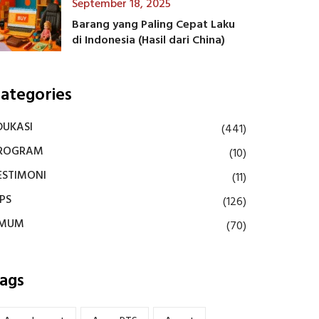
September 18, 2025
Barang yang Paling Cepat Laku
di Indonesia (Hasil dari China)
ategories
DUKASI
(441)
ROGRAM
(10)
ESTIMONI
(11)
IPS
(126)
MUM
(70)
ags