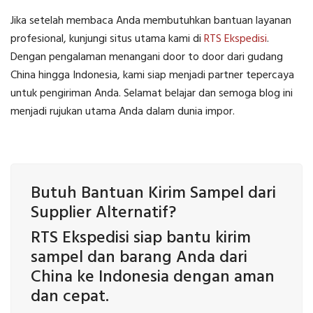
Jika setelah membaca Anda membutuhkan bantuan layanan
profesional, kunjungi situs utama kami di
RTS Ekspedisi
.
Dengan pengalaman menangani door to door dari gudang
China hingga Indonesia, kami siap menjadi partner tepercaya
untuk pengiriman Anda. Selamat belajar dan semoga blog ini
menjadi rujukan utama Anda dalam dunia impor.
Butuh Bantuan Kirim Sampel dari
Supplier Alternatif?
RTS Ekspedisi siap bantu kirim
sampel dan barang Anda dari
China ke Indonesia dengan aman
dan cepat.