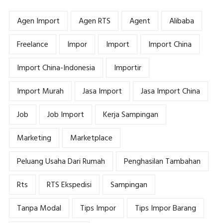
Agen Import
Agen RTS
Agent
Alibaba
Freelance
Impor
Import
Import China
Import China-Indonesia
Importir
Import Murah
Jasa Import
Jasa Import China
Job
Job Import
Kerja Sampingan
Marketing
Marketplace
Peluang Usaha Dari Rumah
Penghasilan Tambahan
Rts
RTS Ekspedisi
Sampingan
Tanpa Modal
Tips Impor
Tips Impor Barang