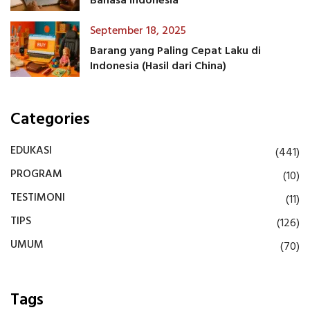
Bahasa Indonesia
September 18, 2025
Barang yang Paling Cepat Laku di
Indonesia (Hasil dari China)
Categories
EDUKASI
(441)
PROGRAM
(10)
TESTIMONI
(11)
TIPS
(126)
UMUM
(70)
Tags