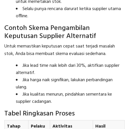
untuk memetakan stok.
Selalu punya rencana darurat ketika supplier utama
offline.
Contoh Skema Pengambilan
Keputusan Supplier Alternatif
Untuk memastikan keputusan cepat saat terjadi masalah
stok, Anda bisa membuat skema evaluasi sederhana.
Jika lead time naik lebih dari 30%, aktifkan supplier
alternatif.
Jika harga naik signifikan, lakukan perbandingan
ulang.
Jika kualitas menurun, pindahkan sementara ke
supplier cadangan.
Tabel Ringkasan Proses
Tahap
Pelaku
Aktivitas
Hasil