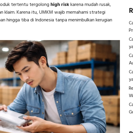
roduk tertentu tergolong
high risk
karena mudah rusak,
R
awan klaim. Karena itu, UMKM wajib memahami strategi
n hingga tiba di Indonesia tanpa menimbulkan kerugian
C
P
C
y
C
A
C
y
R
W
C
G