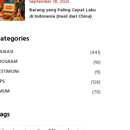
September 18, 2025
Barang yang Paling Cepat Laku
di Indonesia (Hasil dari China)
ategories
DUKASI
(441)
ROGRAM
(10)
ESTIMONI
(11)
IPS
(126)
MUM
(70)
ags