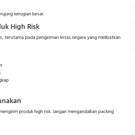
rujung kerugian besar.
uk High Risk
us, terutama pada pengiriman lintas negara yang melibatkan
er
a
ngkap
gunakan
i mengirim produk high risk. Jangan mengandalkan packing