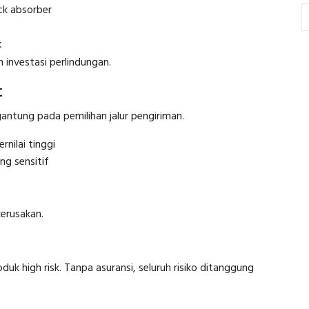
ck absorber
k
 investasi perlindungan.
t
gantung pada pemilihan jalur pengiriman.
nilai tinggi
ng sensitif
kerusakan.
uk high risk. Tanpa asuransi, seluruh risiko ditanggung