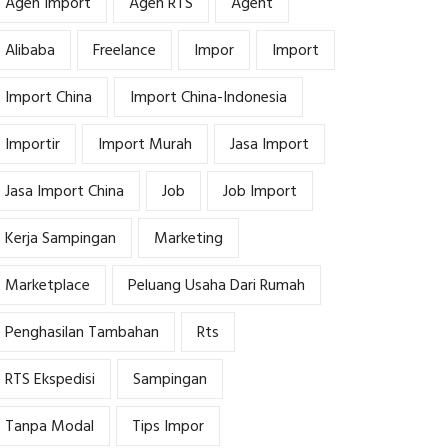
Agen Import
Agen RTS
Agent
Alibaba
Freelance
Impor
Import
Import China
Import China-Indonesia
Importir
Import Murah
Jasa Import
Jasa Import China
Job
Job Import
Kerja Sampingan
Marketing
Marketplace
Peluang Usaha Dari Rumah
Penghasilan Tambahan
Rts
RTS Ekspedisi
Sampingan
Tanpa Modal
Tips Impor