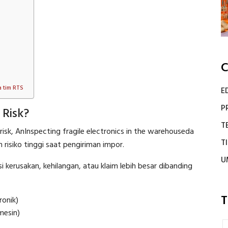
C
a tim RTS
E
P
Risk?
T
sk, AnInspecting fragile electronics in the warehouseda
T
isiko tinggi saat pengiriman impor.
U
i kerusakan, kehilangan, atau klaim lebih besar dibanding
T
ronik)
mesin)