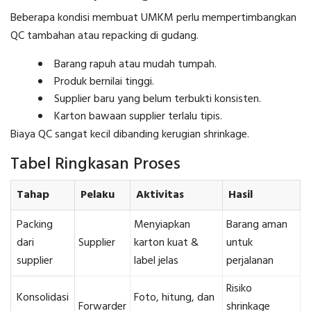
Beberapa kondisi membuat UMKM perlu mempertimbangkan
QC tambahan atau repacking di gudang.
Barang rapuh atau mudah tumpah.
Produk bernilai tinggi.
Supplier baru yang belum terbukti konsisten.
Karton bawaan supplier terlalu tipis.
Biaya QC sangat kecil dibanding kerugian shrinkage.
Tabel Ringkasan Proses
Tahap
Pelaku
Aktivitas
Hasil
Packing
Menyiapkan
Barang aman
dari
Supplier
karton kuat &
untuk
supplier
label jelas
perjalanan
Risiko
Konsolidasi
Foto, hitung, dan
Forwarder
shrinkage