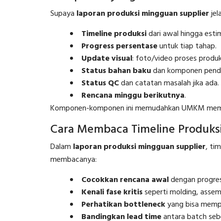
Supaya
laporan produksi mingguan supplier
jel
Timeline produksi
dari awal hingga estim
Progress persentase
untuk tiap tahap.
Update visual
: foto/video proses produk
Status bahan baku
dan komponen pend
Status QC
dan catatan masalah jika ada.
Rencana minggu berikutnya
.
Komponen-komponen ini memudahkan UMKM memetak
Cara Membaca Timeline Produks
Dalam
laporan produksi mingguan supplier
, ti
membacanya:
Cocokkan rencana awal
dengan progres 
Kenali fase kritis
seperti molding, assemb
Perhatikan bottleneck
yang bisa mempe
Bandingkan lead time
antara batch seb