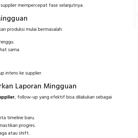
r supplier mempercepat fase selanjutnya.
Mingguan
an produksi mulai bermasalah:
minggu.
ihat sama.
up intens ke supplier.
arkan Laporan Mingguan
upplier
, follow-up yang efektif bisa dilakukan sebagai
ta timeline baru.
astikan progres.
ga atau shift.