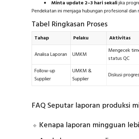
Minta update 2–3 hari sekali
jika progre
Pendekatan ini menjaga hubungan profesional dan
Tabel Ringkasan Proses
Tahap
Pelaku
Aktivitas
Mengecek timel
Analisa Laporan
UMKM
status QC
Follow-up
UMKM &
Diskusi progres
Supplier
Supplier
FAQ Seputar laporan produksi m
Kenapa laporan mingguan lebi