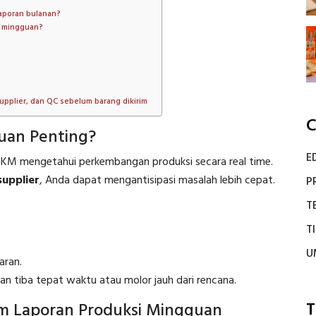
laporan bulanan?
n mingguan?
supplier, dan QC sebelum barang dikirim
C
uan Penting?
E
KM mengetahui perkembangan produksi secara real time.
supplier
, Anda dapat mengantisipasi masalah lebih cepat.
P
T
.
T
U
aran.
an tiba tepat waktu atau molor jauh dari rencana.
T
m Laporan Produksi Mingguan