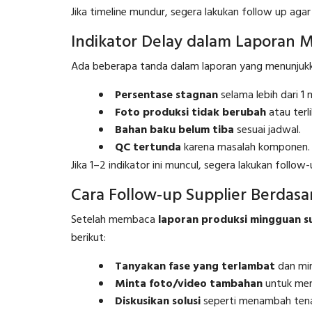
Jika timeline mundur, segera lakukan follow up aga
Indikator Delay dalam Laporan 
Ada beberapa tanda dalam laporan yang menunjukk
Persentase stagnan
selama lebih dari 1 
Foto produksi tidak berubah
atau terl
Bahan baku belum tiba
sesuai jadwal.
QC tertunda
karena masalah komponen.
Jika 1–2 indikator ini muncul, segera lakukan follow-
Cara Follow-up Supplier Berdas
Setelah membaca
laporan produksi mingguan s
berikut:
Tanyakan fase yang terlambat
dan min
Minta foto/video tambahan
untuk mem
Diskusikan solusi
seperti menambah tena