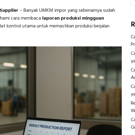
Supplier
–
Banyak UMKM impor yang sebenarnya sudah
emahami cara membaca
laporan produksi mingguan
R
 alat kontrol utama untuk memastikan produksi berjalan
C
P
C
y
C
A
C
y
R
W
C
G