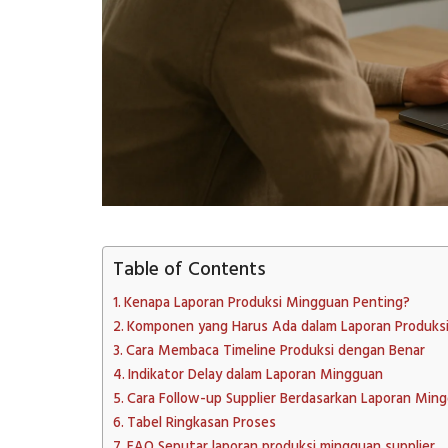
Table of Contents
Kenapa Laporan Produksi Mingguan Penting?
Komponen yang Harus Ada dalam Laporan Produks
Cara Membaca Timeline Produksi dengan Benar
Indikator Delay dalam Laporan Mingguan
Cara Follow-up Supplier Berdasarkan Laporan Min
Tabel Ringkasan Proses
FAQ Seputar laporan produksi mingguan supplier