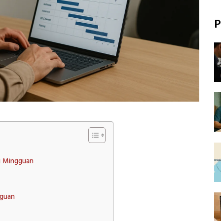
P
i Mingguan
gguan