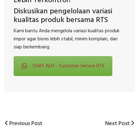
Lebih Terkontrol?
Diskusikan pengelolaan variasi
kualitas produk bersama RTS
Kami bantu Anda mengelola variasi kualitas produk
impor agar bisnis lebih stabil, minim komplain, dan
siap berkembang.
CHAT ALFI - Customer Service RTS
Previous
Next
Previous Post
Next Post
Post
Post
Post