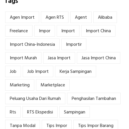
Tags
Agen Import
Agen RTS
Agent
Alibaba
Freelance
Impor
Import
Import China
Import China-Indonesia
Importir
Import Murah
Jasa Import
Jasa Import China
Job
Job Import
Kerja Sampingan
Marketing
Marketplace
Peluang Usaha Dari Rumah
Penghasilan Tambahan
Rts
RTS Ekspedisi
Sampingan
Tanpa Modal
Tips Impor
Tips Impor Barang