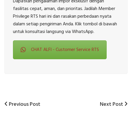
Dapatkan pengalaman impor eksklusif dengan
fasilitas cepat, aman, dan prioritas. Jadilah Member
Privilege RTS hari ini dan rasakan perbedaan nyata
dalam setiap pengiriman Anda. Klik tombol di bawah
untuk konsultasi langsung via WhatsApp.
CHAT ALFI - Customer Service RTS
Previous
Next
Previous Post
Next Post
Post
Post
Post
navigation