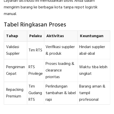
Layanan distribusi ini memudahkan bisnis Anda dalam
mengirim barang ke berbagai kota tanpa repot logistik
manual.
Tabel Ringkasan Proses
Tahap
Pelaku
Aktivitas
Keuntungan
Validasi
Verifikasi supplier
Hindari supplier
Tim RTS
Supplier
& produk
abal-abal
Proses loading &
Pengiriman
RTS
Waktu tiba lebih
clearance
Cepat
Privilege
singkat
prioritas
Tim
Perlindungan
Barang aman &
Repacking
Gudang
tambahan & label
tampil
Premium
RTS
rapi
profesional