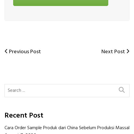
Previous
Next
Previous Post
Next Post
Post
Post
Post
navigation
Recent Post
Cara Order Sample Produk dari China Sebelum Produksi Massal