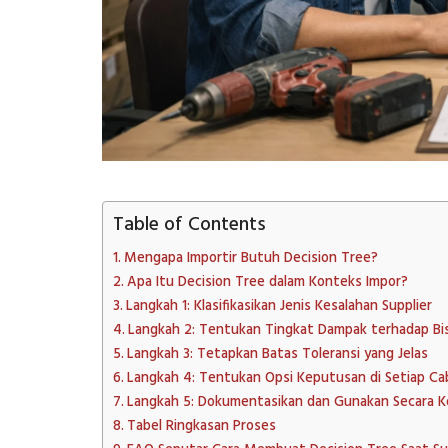
Table of Contents
Mengapa Importir Butuh Decision Tree?
Apa Itu Decision Tree dalam Konteks Impor?
Langkah 1: Klasifikasikan Jenis Kesalahan Supplier
Langkah 2: Tentukan Tingkat Dampak terhadap Bi
Langkah 3: Tetapkan Batas Toleransi yang Jelas
Langkah 4: Tentukan Opsi Keputusan di Setiap C
Langkah 5: Dokumentasikan dan Gunakan Secara K
Tabel Ringkasan Proses