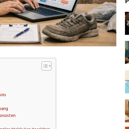
P
snis
abang
onsisten