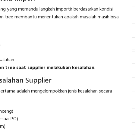
bang yang memandu langkah importir berdasarkan kondisi
ision tree membantu menentukan apakah masalah masih bisa
a
salahan
n tree saat supplier melakukan kesalahan
.
esalahan Supplier
pertama adalah mengelompokkan jenis kesalahan secara
enceng)
sesuai PO)
im)