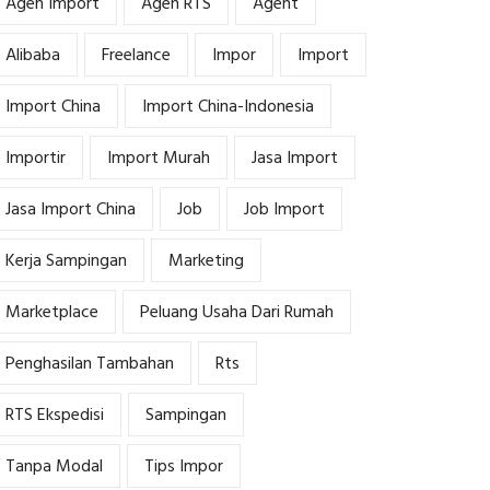
Agen Import
Agen RTS
Agent
Alibaba
Freelance
Impor
Import
Import China
Import China-Indonesia
Importir
Import Murah
Jasa Import
Jasa Import China
Job
Job Import
Kerja Sampingan
Marketing
Marketplace
Peluang Usaha Dari Rumah
Penghasilan Tambahan
Rts
RTS Ekspedisi
Sampingan
Tanpa Modal
Tips Impor