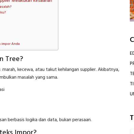
pplier Melakukan Kesalahan
asalah?
aku?
C
n impor Anda
E
n Tree?
P
 marah, kecewa, atau takut kehilangan supplier. Akibatnya,
T
nimbulkan masalah yang sama.
T
asi
U
T
n berbasis logika dan data, bukan perasaan.
teks Impor?