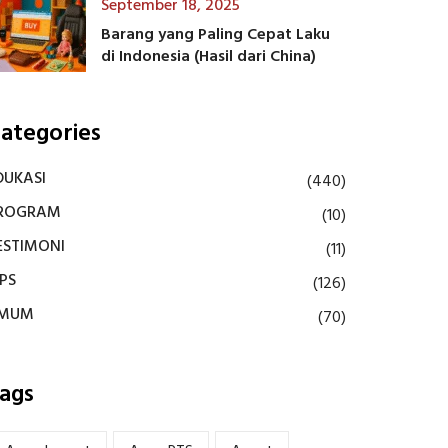
September 18, 2025
Barang yang Paling Cepat Laku
di Indonesia (Hasil dari China)
ategories
DUKASI
(440)
ROGRAM
(10)
ESTIMONI
(11)
IPS
(126)
MUM
(70)
ags