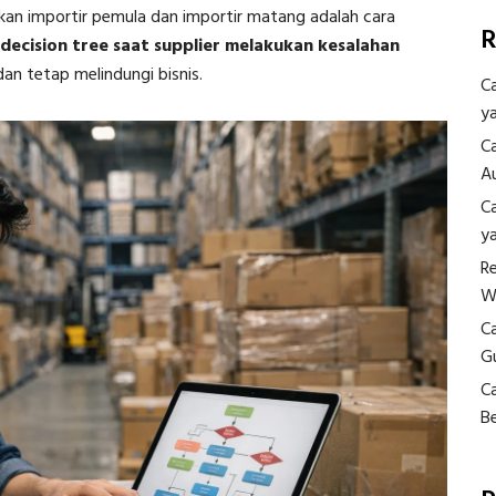
akan importir pemula dan importir matang adalah cara
R
ecision tree saat supplier melakukan kesalahan
an tetap melindungi bisnis.
C
y
C
A
C
y
R
W
C
G
C
B