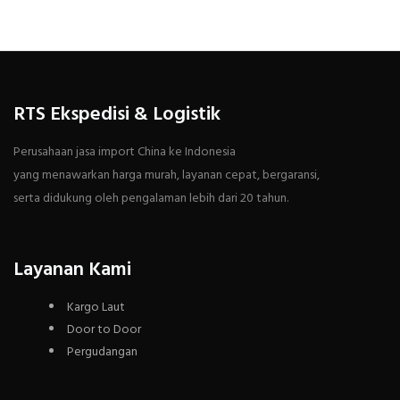
RTS Ekspedisi & Logistik
Perusahaan jasa import China ke Indonesia
yang menawarkan harga murah, layanan cepat, bergaransi,
serta didukung oleh pengalaman lebih dari 20 tahun.
Layanan Kami
Kargo Laut
Door to Door
Pergudangan