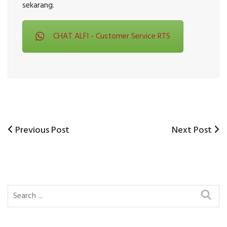
sekarang.
CHAT ALFI - Customer Service RTS
Previous
Next
Previous Post
Next Post
Post
Post
Post
navigation