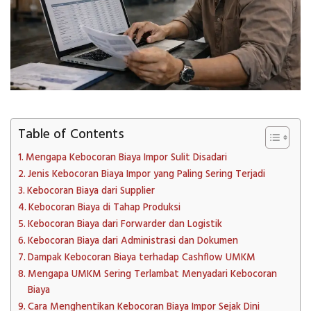
Table of Contents
Mengapa Kebocoran Biaya Impor Sulit Disadari
Jenis Kebocoran Biaya Impor yang Paling Sering Terjadi
Kebocoran Biaya dari Supplier
Kebocoran Biaya di Tahap Produksi
Kebocoran Biaya dari Forwarder dan Logistik
Kebocoran Biaya dari Administrasi dan Dokumen
Dampak Kebocoran Biaya terhadap Cashflow UMKM
Mengapa UMKM Sering Terlambat Menyadari Kebocoran
Biaya
Cara Menghentikan Kebocoran Biaya Impor Sejak Dini