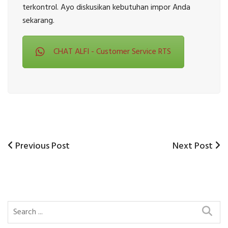
terkontrol. Ayo diskusikan kebutuhan impor Anda
sekarang.
CHAT ALFI - Customer Service RTS
Previous
Next
Previous Post
Next Post
Post
Post
Post
navigation