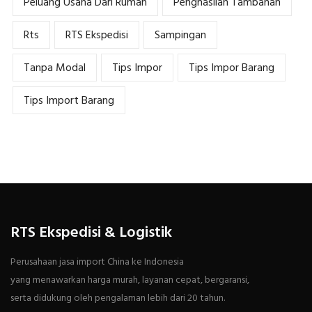
Peluang Usaha Dari Rumah
Penghasilan Tambahan
Rts
RTS Ekspedisi
Sampingan
Tanpa Modal
Tips Impor
Tips Impor Barang
Tips Import Barang
RTS Ekspedisi & Logistik
Perusahaan jasa import China ke Indonesia
yang menawarkan harga murah, layanan cepat, bergaransi,
serta didukung oleh pengalaman lebih dari 20 tahun.