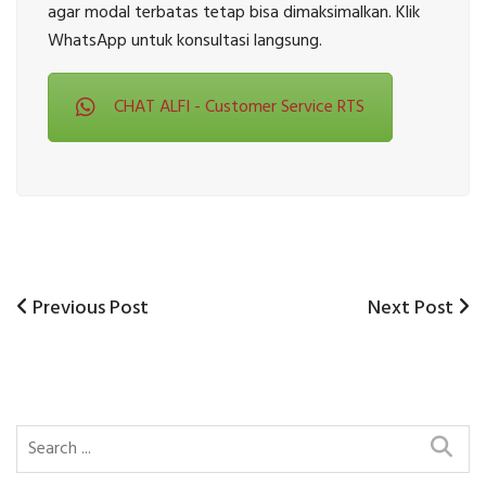
agar modal terbatas tetap bisa dimaksimalkan. Klik
WhatsApp untuk konsultasi langsung.
CHAT ALFI - Customer Service RTS
Previous
Next
Previous Post
Next Post
Post
Post
Post
navigation