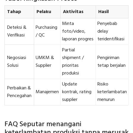
Tahap
Pelaku
Aktivitas
Hasil
Minta
Penyebab
Deteksi &
Purchasing
foto/video,
delay
Verifikasi
/ QC
laporan progres
teridentifikasi
Partial
Negosiasi
UMKM &
shipment /
Pengiriman
Solusi
Supplier
prioritas
tetap berjalan
produksi
Update
Risiko
Perbaikan &
Manajemen
kontrak, rating
keterlambatan
Pencegahan
supplier
menurun
FAQ Seputar menangani
keterlambatan produksi tanpa merusak