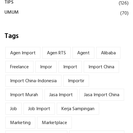
TIPS
(126)
UMUM
(70)
Tags
Agen Import
Agen RTS
Agent
Alibaba
Freelance
Impor
Import
Import China
Import China-Indonesia
Importir
Import Murah
Jasa Import
Jasa Import China
Job
Job Import
Kerja Sampingan
Marketing
Marketplace