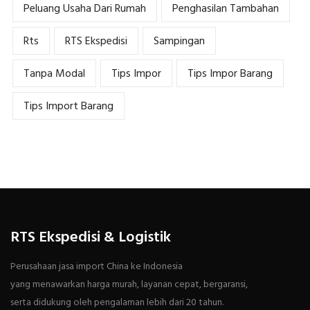
Peluang Usaha Dari Rumah
Penghasilan Tambahan
Rts
RTS Ekspedisi
Sampingan
Tanpa Modal
Tips Impor
Tips Impor Barang
Tips Import Barang
RTS Ekspedisi & Logistik
Perusahaan jasa import China ke Indonesia
yang menawarkan harga murah, layanan cepat, bergaransi,
serta didukung oleh pengalaman lebih dari 20 tahun.