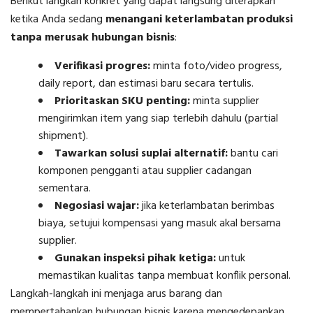
Berikut langkah konkret yang dapat langsung diterapkan
ketika Anda sedang
menangani keterlambatan produksi
tanpa merusak hubungan bisnis
:
Verifikasi progres:
minta foto/video progress,
daily report, dan estimasi baru secara tertulis.
Prioritaskan SKU penting:
minta supplier
mengirimkan item yang siap terlebih dahulu (partial
shipment).
Tawarkan solusi suplai alternatif:
bantu cari
komponen pengganti atau supplier cadangan
sementara.
Negosiasi wajar:
jika keterlambatan berimbas
biaya, setujui kompensasi yang masuk akal bersama
supplier.
Gunakan inspeksi pihak ketiga:
untuk
memastikan kualitas tanpa membuat konflik personal.
Langkah-langkah ini menjaga arus barang dan
mempertahankan hubungan bisnis karena mengedepankan