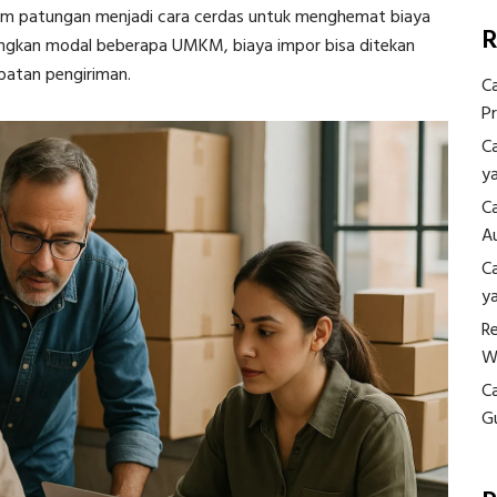
em patungan menjadi cara cerdas untuk menghemat biaya
R
ngkan modal beberapa UMKM, biaya impor bisa ditekan
patan pengiriman.
C
P
C
y
C
A
C
y
R
W
C
G