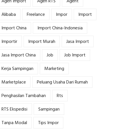
Agen Import
Agen RTS
Agent
Alibaba
Freelance
Impor
Import
Import China
Import China-Indonesia
Importir
Import Murah
Jasa Import
Jasa Import China
Job
Job Import
Kerja Sampingan
Marketing
Marketplace
Peluang Usaha Dari Rumah
Penghasilan Tambahan
Rts
RTS Ekspedisi
Sampingan
Tanpa Modal
Tips Impor