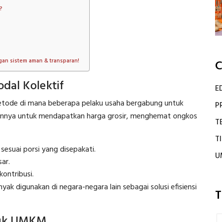
?
?
gan sistem aman & transparan!
C
dal Kolektif
E
tode di mana beberapa pelaku usaha bergabung untuk
P
annya untuk mendapatkan harga grosir, menghemat ongkos
T
T
esuai porsi yang disepakati.
U
ar.
kontribusi.
yak digunakan di negara-negara lain sebagai solusi efisiensi
T
tuk UMKM