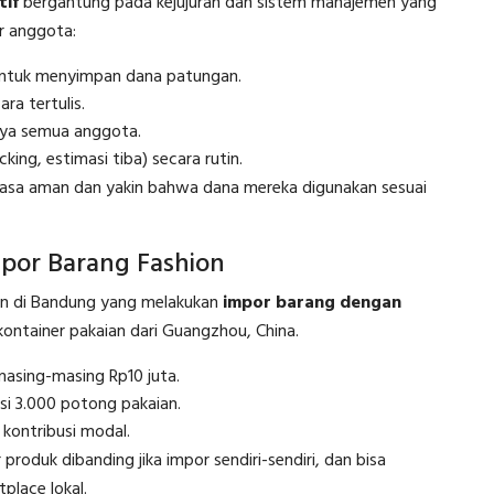
tif
bergantung pada kejujuran dan sistem manajemen yang
r anggota:
untuk menyimpan dana patungan.
ra tertulis.
caya semua anggota.
ing, estimasi tiba) secara rutin.
erasa aman dan yakin bahwa dana mereka digunakan sesuai
por Barang Fashion
n di Bandung yang melakukan
impor barang dengan
ontainer pakaian dari Guangzhou, China.
masing-masing Rp10 juta.
si 3.000 potong pakaian.
 kontribusi modal.
oduk dibanding jika impor sendiri-sendiri, dan bisa
place lokal.