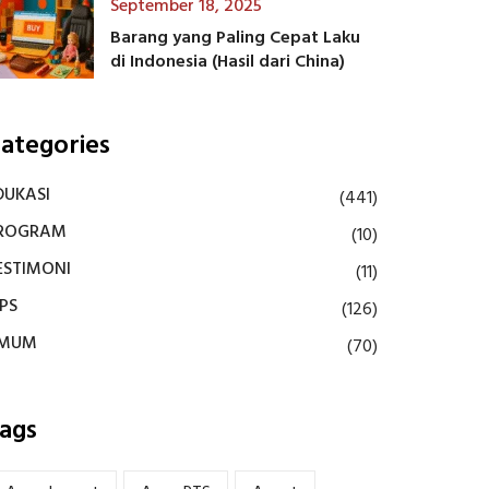
September 18, 2025
Barang yang Paling Cepat Laku
di Indonesia (Hasil dari China)
ategories
DUKASI
(441)
ROGRAM
(10)
ESTIMONI
(11)
IPS
(126)
MUM
(70)
ags