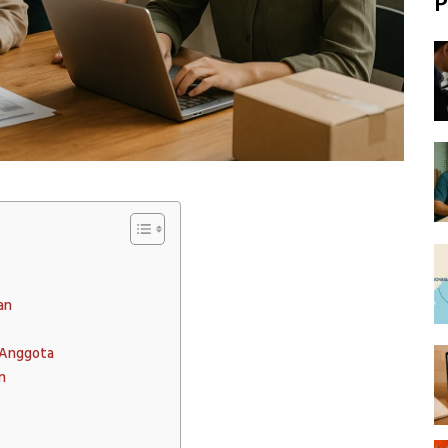
P
an
 Anggota
n