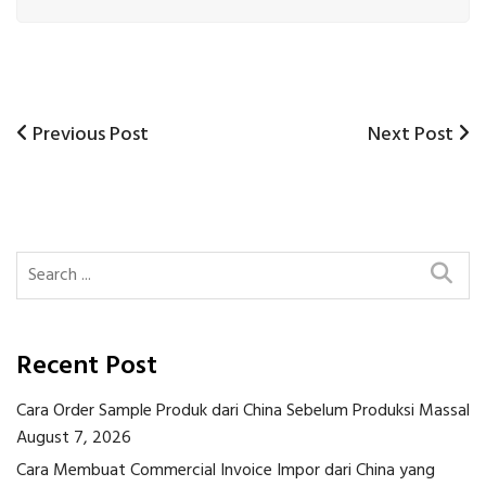
Previous
Next
Previous Post
Next Post
Post
Post
Post
navigation
Recent Post
Cara Order Sample Produk dari China Sebelum Produksi Massal
August 7, 2026
Cara Membuat Commercial Invoice Impor dari China yang