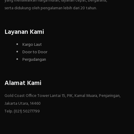
yang menawarkan harga murah, layanan cepat, bergaransi,
serta didukung oleh pengalaman lebih dari 20 tahun.
Layanan Kami
Kargo Laut
Door to Door
Pergudangan
Alamat Kami
Gold Coast Office Tower Lantai 15, PIK, Kamal Muara, Penjaringan,
Jakarta Utara, 14460
Telp. (021) 50277799