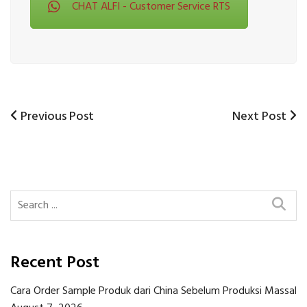
CHAT ALFI - Customer Service RTS
Previous
Next
Previous Post
Next Post
Post
Post
Post
navigation
Recent Post
Cara Order Sample Produk dari China Sebelum Produksi Massal