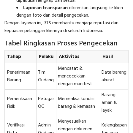
dipastikan lengkap dan sesuai.
Laporan transparan
dikirimkan langsung ke klien
dengan foto dan detail pengecekan.
Dengan layanan ini, RTS membantu menjaga reputasi dan
kepuasan pelanggan kliennya di seluruh Indonesia.
Tabel Ringkasan Proses Pengecekan
Tahap
Pelaku
Aktivitas
Hasil
Mencatat &
Penerimaan
Tim
Data barang
mencocokkan
Barang
Gudang
akurat
dengan manifest
Barang
Pemeriksaan
Petugas
Memeriksa kondisi
aman &
Fisik
QC
barang & kemasan
layak
Menyesuaikan
Verifikasi
Admin
Kelengkapan
dengan dokumen
Data
Gudang
terjamin