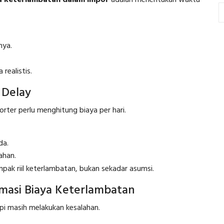
a keterlambatan dalam impor
adalah menentukan waktu
nya.
 realistis.
 Delay
rter perlu menghitung biaya per hari.
da.
ahan.
k riil keterlambatan, bukan sekadar asumsi.
asi Biaya Keterlambatan
i masih melakukan kesalahan.