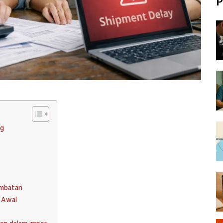
P
ng
ambatan
 Awal