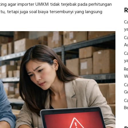
ting agar importer UMKM tidak terjebak pada perhitungan
R
u, tetapi juga soal biaya tersembunyi yang langsung
C
y
C
A
C
y
R
W
C
G
C
B