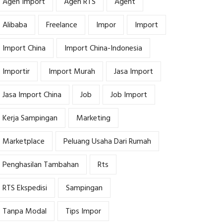
Agen Import
Agen RTS
Agent
Alibaba
Freelance
Impor
Import
Import China
Import China-Indonesia
Importir
Import Murah
Jasa Import
Jasa Import China
Job
Job Import
Kerja Sampingan
Marketing
Marketplace
Peluang Usaha Dari Rumah
Penghasilan Tambahan
Rts
RTS Ekspedisi
Sampingan
Tanpa Modal
Tips Impor