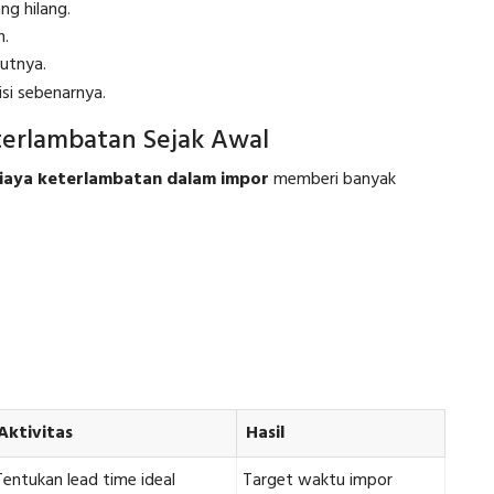
ng hilang.
n.
utnya.
isi sebenarnya.
terlambatan Sejak Awal
biaya keterlambatan dalam impor
memberi banyak
Aktivitas
Hasil
Tentukan lead time ideal
Target waktu impor