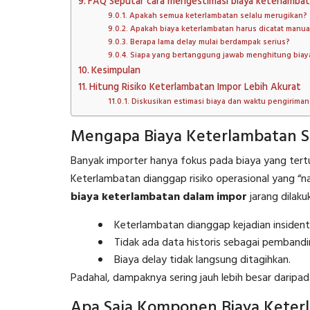
FAQ Seputar cara mengestimasi biaya keterlambat
Apakah semua keterlambatan selalu merugikan?
Apakah biaya keterlambatan harus dicatat manua
Berapa lama delay mulai berdampak serius?
Siapa yang bertanggung jawab menghitung biay
Kesimpulan
Hitung Risiko Keterlambatan Impor Lebih Akurat
Diskusikan estimasi biaya dan waktu pengirima
Mengapa Biaya Keterlambatan Se
Banyak importer hanya fokus pada biaya yang tertuli
Keterlambatan dianggap risiko operasional yang “nan
biaya keterlambatan dalam impor
jarang dilaku
Keterlambatan dianggap kejadian insident
Tidak ada data historis sebagai pembandi
Biaya delay tidak langsung ditagihkan.
Padahal, dampaknya sering jauh lebih besar daripada 
Apa Saja Komponen Biaya Keter