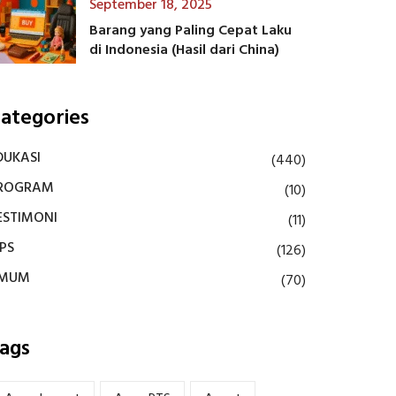
September 18, 2025
Barang yang Paling Cepat Laku
di Indonesia (Hasil dari China)
ategories
DUKASI
(440)
ROGRAM
(10)
ESTIMONI
(11)
IPS
(126)
MUM
(70)
ags