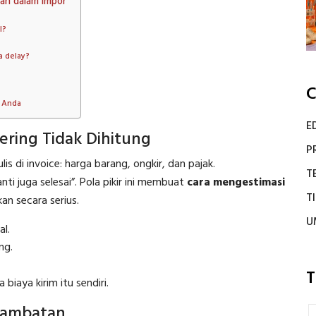
an dalam impor
l?
a delay?
C
n Anda
E
ring Tidak Dihitung
P
s di invoice: harga barang, ongkir, dan pajak.
T
ti juga selesai”. Pola pikir ini membuat
cara mengestimasi
T
kan secara serius.
U
al.
ng.
T
biaya kirim itu sendiri.
lambatan