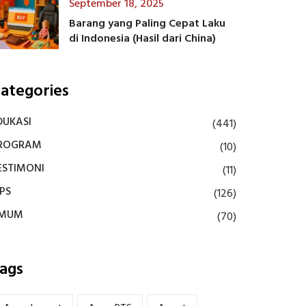
September 18, 2025
Barang yang Paling Cepat Laku
di Indonesia (Hasil dari China)
ategories
DUKASI
(441)
ROGRAM
(10)
ESTIMONI
(11)
IPS
(126)
MUM
(70)
ags