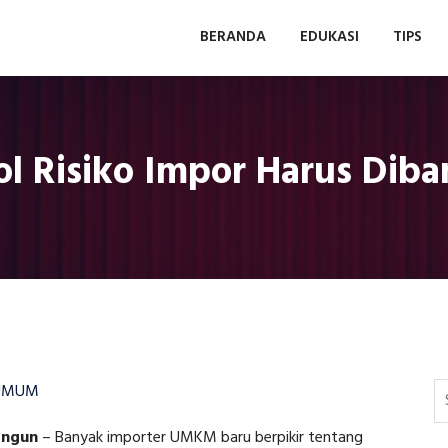
BERANDA
EDUKASI
TIPS
ol Risiko Impor Harus Dib
UMUM
angun
–
Banyak importer UMKM baru berpikir tentang