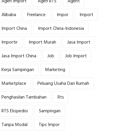
Agen Import
Agen RTS
Agent
Alibaba
Freelance
Impor
Import
Import China
Import China-Indonesia
Importir
Import Murah
Jasa Import
Jasa Import China
Job
Job Import
Kerja Sampingan
Marketing
Marketplace
Peluang Usaha Dari Rumah
Penghasilan Tambahan
Rts
RTS Ekspedisi
Sampingan
Tanpa Modal
Tips Impor