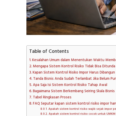
Table of Contents
Kesalahan Umum dalam Menentukan Waktu Memb
Mengapa Sistem Kontrol Risiko Tidak Bisa Ditunda
Kapan Sistem Kontrol Risiko Impor Harus Dibangun
Tanda Bisnis Anda Sudah Terlambat Jika Belum Pu
Apa Saja Isi Sistem Kontrol Risiko Tahap Awal
Bagaimana Sistem Berkembang Seiring Skala Bisnis
Tabel Ringkasan Proses
FAQ Seputar kapan sistem kontrol risiko impor ha
Apakah sistem kontrol risiko wajib sejak impor p
Apakah sistem kontrol risiko cocok untuk UMKM 