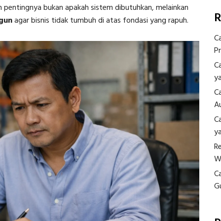
n pentingnya bukan apakah sistem dibutuhkan, melainkan
R
ngun
agar bisnis tidak tumbuh di atas fondasi yang rapuh.
C
P
C
y
C
A
C
y
R
W
C
G