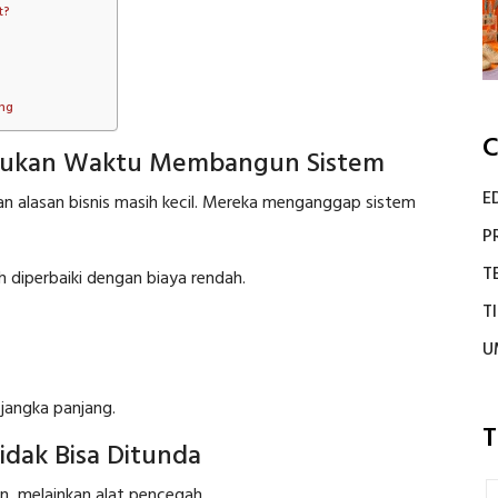
t?
ang
C
ukan Waktu Membangun Sistem
E
 alasan bisnis masih kecil. Mereka menganggap sistem
P
T
h diperbaiki dengan biaya rendah.
T
U
 jangka panjang.
T
idak Bisa Ditunda
n, melainkan alat pencegah.