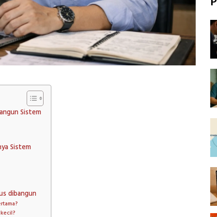
P
angun Sistem
nya Sistem
rus dibangun
ertama?
kecil?