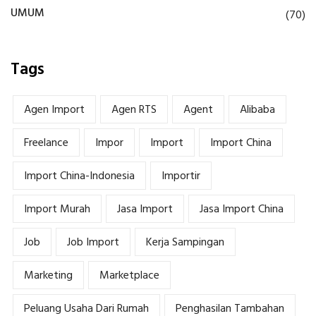
UMUM
(70)
Tags
Agen Import
Agen RTS
Agent
Alibaba
Freelance
Impor
Import
Import China
Import China-Indonesia
Importir
Import Murah
Jasa Import
Jasa Import China
Job
Job Import
Kerja Sampingan
Marketing
Marketplace
Peluang Usaha Dari Rumah
Penghasilan Tambahan