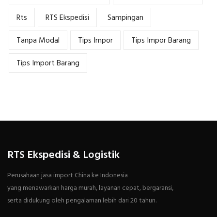
Rts
RTS Ekspedisi
Sampingan
Tanpa Modal
Tips Impor
Tips Impor Barang
Tips Import Barang
RTS Ekspedisi & Logistik
Perusahaan jasa import China ke Indonesia
yang menawarkan harga murah, layanan cepat, bergaransi,
serta didukung oleh pengalaman lebih dari 20 tahun.