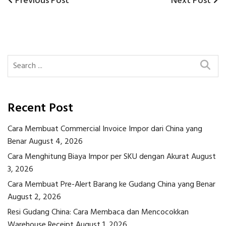
Previous
Next
Previous Post
Next Post
Post
Post
Post
navigation
Recent Post
Cara Membuat Commercial Invoice Impor dari China yang
Benar
August 4, 2026
Cara Menghitung Biaya Impor per SKU dengan Akurat
August
3, 2026
Cara Membuat Pre-Alert Barang ke Gudang China yang Benar
August 2, 2026
Resi Gudang China: Cara Membaca dan Mencocokkan
Warehouse Receipt
August 1, 2026