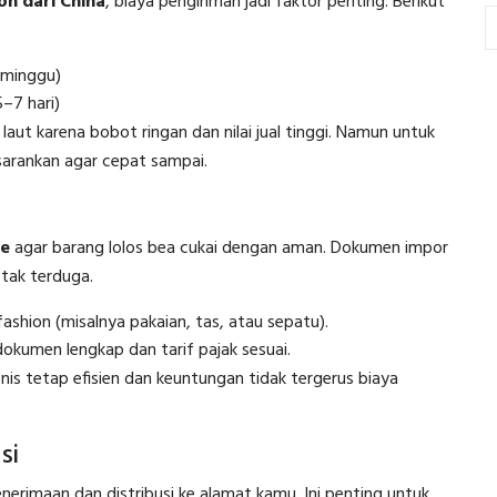
on dari China
, biaya pengiriman jadi faktor penting. Berikut
 minggu)
–7 hari)
laut karena bobot ringan dan nilai jual tinggi. Namun untuk
disarankan agar cepat sampai.
ce
agar barang lolos bea cukai dengan aman. Dokumen impor
tak terduga.
shion (misalnya pakaian, tas, atau sepatu).
okumen lengkap dan tarif pajak sesuai.
nis tetap efisien dan keuntungan tidak tergerus biaya
si
erimaan dan distribusi ke alamat kamu. Ini penting untuk