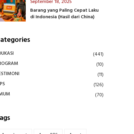
September 18, 2025
Barang yang Paling Cepat Laku
di Indonesia (Hasil dari China)
ategories
DUKASI
(441)
ROGRAM
(10)
ESTIMONI
(11)
IPS
(126)
MUM
(70)
ags