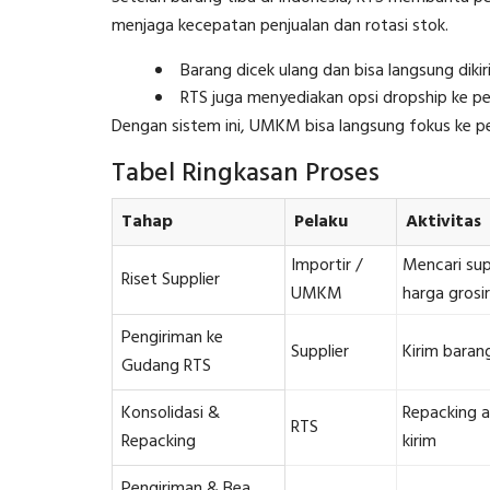
menjaga kecepatan penjualan dan rotasi stok.
Barang dicek ulang dan bisa langsung dikir
RTS juga menyediakan opsi dropship ke pel
Dengan sistem ini, UMKM bisa langsung fokus ke pen
Tabel Ringkasan Proses
Tahap
Pelaku
Aktivitas
Importir /
Mencari sup
Riset Supplier
UMKM
harga grosir
Pengiriman ke
Supplier
Kirim baran
Gudang RTS
Konsolidasi &
Repacking a
RTS
Repacking
kirim
Pengiriman & Bea