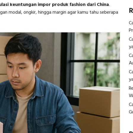
ulasi keuntungan impor produk fashion dari China
.
R
ngan modal, ongkir, hingga margin agar kamu tahu seberapa
C
P
C
y
C
A
C
y
R
W
C
G