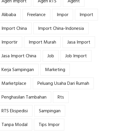
Agen Import
Agen RTS
Agent
Alibaba
Freelance
Impor
Import
Import China
Import China-Indonesia
Importir
Import Murah
Jasa Import
Jasa Import China
Job
Job Import
Kerja Sampingan
Marketing
Marketplace
Peluang Usaha Dari Rumah
Penghasilan Tambahan
Rts
RTS Ekspedisi
Sampingan
Tanpa Modal
Tips Impor