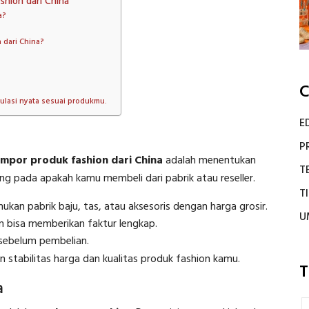
hion dari China
a?
 dari China?
?
C
ulasi nyata sesuai produkmu.
E
P
mpor produk fashion dari China
adalah menentukan
T
ng pada apakah kamu membeli dari pabrik atau reseller.
T
n pabrik baju, tas, atau aksesoris dengan harga grosir.
U
an bisa memberikan faktur lengkap.
r sebelum pembelian.
 stabilitas harga dan kualitas produk fashion kamu.
T
a