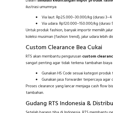
Dalam
simulasi keuntungan impor produk fashi
ilustrasi umumnya:
Via laut: Rp25.000–30.000/kg (durasi 3–4
Via udara: Rp120.000–150.000/kg (durasi 5
Untuk produk fashion, banyak importir memilih jalur 
koleksi musiman (fashion trend), jalur udara lebih 
Custom Clearance Bea Cukai
RTS akan membantu pengurusan
custom clearan
sangat penting agar tidak terkena tambahan biaya 
Gunakan HS Code sesuai kategori produk fa
Gunakan jasa forwarder terpercaya agar d
Proses clearance yang lancar menjaga cash flow bis
tambahan.
Gudang RTS Indonesia & Distribu
Setelah barang tiba di Indonesia, RTS membantu pen