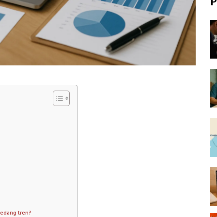
P
sedang tren?