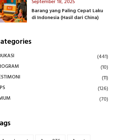
September 18, 2025
Barang yang Paling Cepat Laku
di Indonesia (Hasil dari China)
ategories
DUKASI
(441)
ROGRAM
(10)
ESTIMONI
(11)
IPS
(126)
MUM
(70)
ags