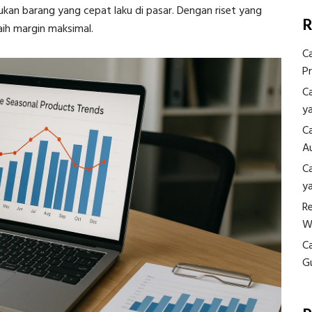
ukan barang yang cepat laku di pasar. Dengan riset yang
R
aih margin maksimal.
C
P
C
y
C
A
C
y
R
W
C
G