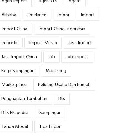
Agen Import
Agen RTS
Agent
Alibaba
Freelance
Impor
Import
Import China
Import China-Indonesia
Importir
Import Murah
Jasa Import
Jasa Import China
Job
Job Import
Kerja Sampingan
Marketing
Marketplace
Peluang Usaha Dari Rumah
Penghasilan Tambahan
Rts
RTS Ekspedisi
Sampingan
Tanpa Modal
Tips Impor