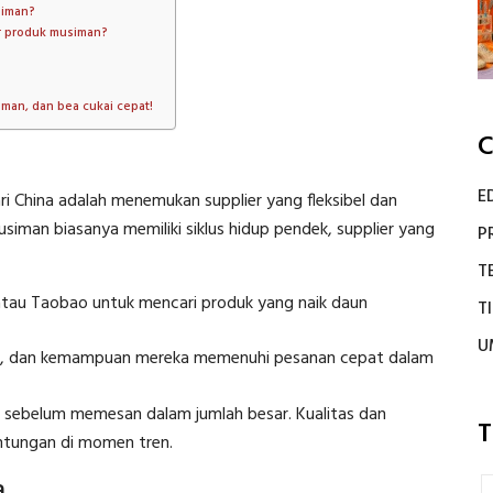
siman?
r produk musiman?
man, dan bea cukai cepat!
C
E
i China adalah menemukan supplier yang fleksibel dan
siman biasanya memiliki siklus hidup pendek, supplier yang
P
T
 atau Taobao untuk mencari produk yang naik daun
T
U
uksi, dan kemampuan mereka memenuhi pesanan cepat dalam
sebelum memesan dalam jumlah besar. Kualitas dan
T
untungan di momen tren.
a