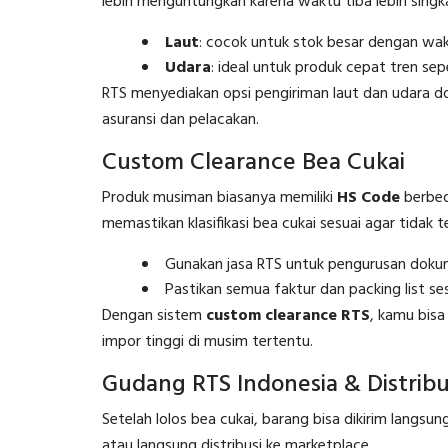
lebih menguntungkan karena waktu tiba lebih singk
Laut
: cocok untuk stok besar dengan wak
Udara
: ideal untuk produk cepat tren sep
RTS menyediakan opsi pengiriman laut dan udara do
asuransi dan pelacakan.
Custom Clearance Bea Cukai
Produk musiman biasanya memiliki
HS Code
berbed
memastikan klasifikasi bea cukai sesuai agar tidak 
Gunakan jasa RTS untuk pengurusan doku
Pastikan semua faktur dan packing list se
Dengan sistem
custom clearance RTS
, kamu bis
impor tinggi di musim tertentu.
Gudang RTS Indonesia & Distribu
Setelah lolos bea cukai, barang bisa dikirim langsun
atau langsung distribusi ke marketplace.