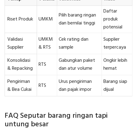
Daftar
Pilih barang ringan
Riset Produk
UMKM
produk
dan bernilai tinggi
potensial
Validasi
UMKM
Cek rating dan
Supplier
Supplier
& RTS
sample
terpercaya
Konsolidasi
Gabungkan paket
Ongkir lebih
RTS
& Repacking
dan atur volume
hemat
Pengiriman
Urus pengiriman
Barang siap
RTS
& Bea Cukai
dan pajak impor
dijual
FAQ Seputar barang ringan tapi
untung besar