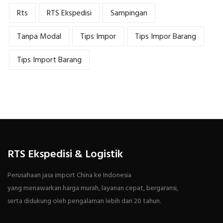
Rts
RTS Ekspedisi
Sampingan
Tanpa Modal
Tips Impor
Tips Impor Barang
Tips Import Barang
RTS Ekspedisi & Logistik
Perusahaan jasa import China ke Indonesia
yang menawarkan harga murah, layanan cepat, bergaransi,
serta didukung oleh pengalaman lebih dari 20 tahun.