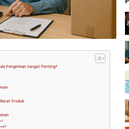
P
la Pengiriman Sangat Penting?
iman
Berat Produk
riman
n?
eal?