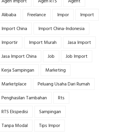
Agen Import
Agen RTS
Agent
Alibaba
Freelance
Impor
Import
Import China
Import China-Indonesia
Importir
Import Murah
Jasa Import
Jasa Import China
Job
Job Import
Kerja Sampingan
Marketing
Marketplace
Peluang Usaha Dari Rumah
Penghasilan Tambahan
Rts
RTS Ekspedisi
Sampingan
Tanpa Modal
Tips Impor