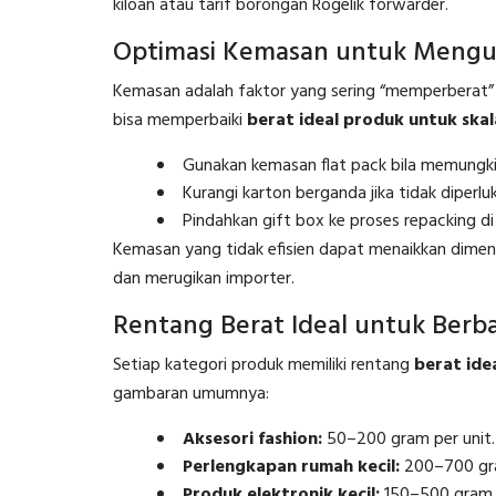
kiloan atau tarif borongan Rogelik forwarder.
Optimasi Kemasan untuk Mengur
Kemasan adalah faktor yang sering “memperberat”
bisa memperbaiki
berat ideal produk untuk ska
Gunakan kemasan flat pack bila memungki
Kurangi karton berganda jika tidak diperlu
Pindahkan gift box ke proses repacking di
Kemasan yang tidak efisien dapat menaikkan dimens
dan merugikan importer.
Rentang Berat Ideal untuk Berba
Setiap kategori produk memiliki rentang
berat ide
gambaran umumnya:
Aksesori fashion:
50–200 gram per unit.
Perlengkapan rumah kecil:
200–700 gr
Produk elektronik kecil:
150–500 gram.