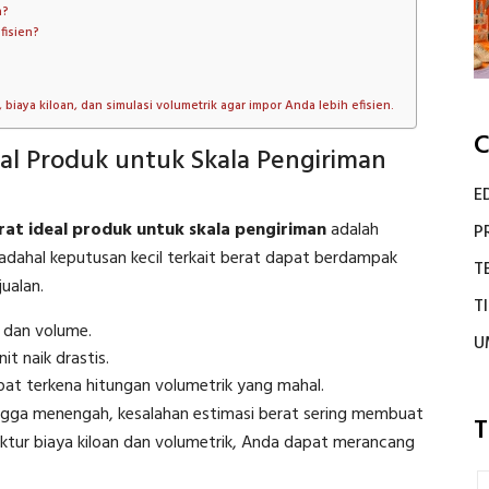
a?
fisien?
iaya kiloan, dan simulasi volumetrik agar impor Anda lebih efisien.
C
l Produk untuk Skala Pengiriman
E
rat ideal produk untuk skala pengiriman
adalah
P
Padahal keputusan kecil terkait berat dapat berdampak
T
ualan.
T
l dan volume.
U
t naik drastis.
apat terkena hitungan volumetrik yang mahal.
gga menengah, kesalahan estimasi berat sering membuat
T
ktur biaya kiloan dan volumetrik, Anda dapat merancang