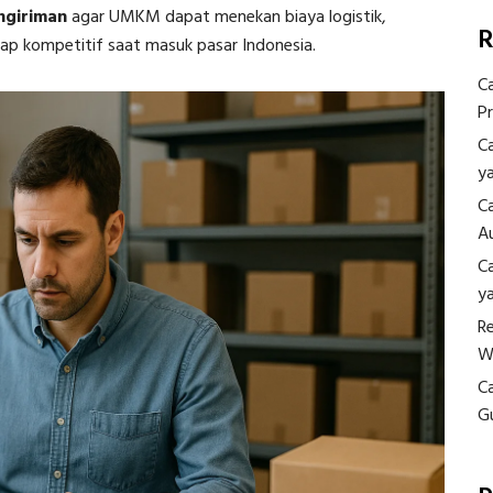
ngiriman
agar UMKM dapat menekan biaya logistik,
R
ap kompetitif saat masuk pasar Indonesia.
C
P
C
y
C
A
C
y
R
W
C
G