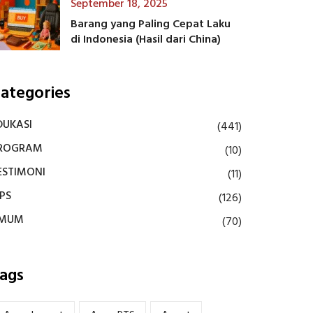
September 18, 2025
Barang yang Paling Cepat Laku
di Indonesia (Hasil dari China)
ategories
DUKASI
(441)
ROGRAM
(10)
ESTIMONI
(11)
IPS
(126)
MUM
(70)
ags