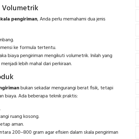
t Volumetrik
skala pengiriman
, Anda perlu memahami dua jenis
imbang.
imensi ke formula tertentu.
maka biaya pengiriman mengikuti volumetrik. Inilah yang
njadi lebih mahal dari perkiraan.
oduk
ngiriman
bukan sekadar mengurangi berat fisik, tetapi
 biaya. Ada beberapa teknik praktis:
.
angi ruang kosong.
tetap aman.
 antara 200–800 gram agar efisien dalam skala pengiriman