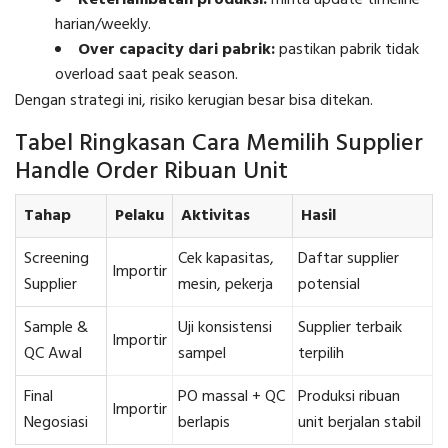
harian/weekly.
Over capacity dari pabrik:
pastikan pabrik tidak
overload saat peak season.
Dengan strategi ini, risiko kerugian besar bisa ditekan.
Tabel Ringkasan Cara Memilih Supplier
Handle Order Ribuan Unit
Tahap
Pelaku
Aktivitas
Hasil
Screening
Cek kapasitas,
Daftar supplier
Importir
Supplier
mesin, pekerja
potensial
Sample &
Uji konsistensi
Supplier terbaik
Importir
QC Awal
sampel
terpilih
Final
PO massal + QC
Produksi ribuan
Importir
Negosiasi
berlapis
unit berjalan stabil