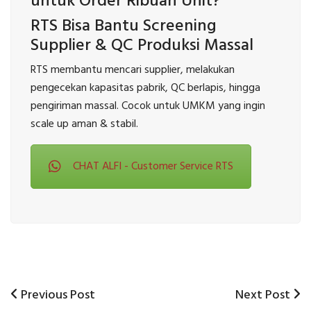
untuk Order Ribuan Unit?
RTS Bisa Bantu Screening
Supplier & QC Produksi Massal
RTS membantu mencari supplier, melakukan
pengecekan kapasitas pabrik, QC berlapis, hingga
pengiriman massal. Cocok untuk UMKM yang ingin
scale up aman & stabil.
CHAT ALFI - Customer Service RTS
Previous
Next
Previous Post
Next Post
Post