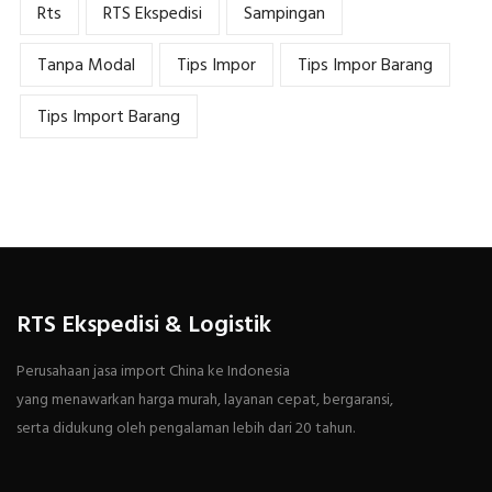
Rts
RTS Ekspedisi
Sampingan
Tanpa Modal
Tips Impor
Tips Impor Barang
Tips Import Barang
RTS Ekspedisi & Logistik
Perusahaan jasa import China ke Indonesia
yang menawarkan harga murah, layanan cepat, bergaransi,
serta didukung oleh pengalaman lebih dari 20 tahun.