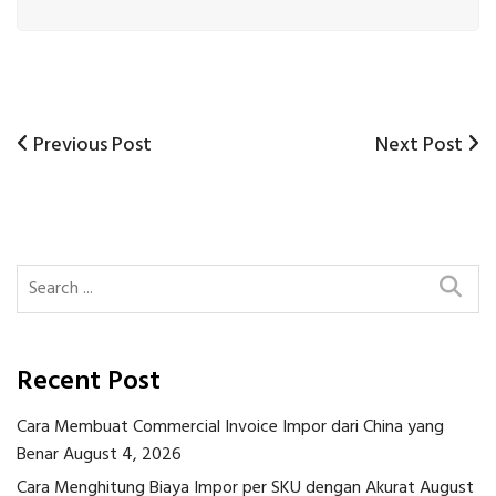
Previous
Next
Previous Post
Next Post
Post
Post
Post
navigation
Recent Post
Cara Membuat Commercial Invoice Impor dari China yang
Benar
August 4, 2026
Cara Menghitung Biaya Impor per SKU dengan Akurat
August